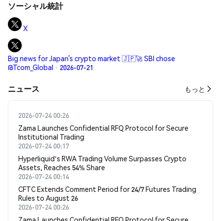
ソーシャル統計
X
Big news for Japan’s crypto market 🇯🇵🚀 SBI chose
@Tcom_Global · 2026-07-21
​​ニュース​​
もっと
2026-07-24 00:26
Zama Launches Confidential RFQ Protocol for Secure
Institutional Trading
2026-07-24 00:17
Hyperliquid's RWA Trading Volume Surpasses Crypto
Assets, Reaches 54% Share
2026-07-24 00:14
CFTC Extends Comment Period for 24/7 Futures Trading
Rules to August 26
2026-07-24 00:26
Zama Launches Confidential RFQ Protocol for Secure