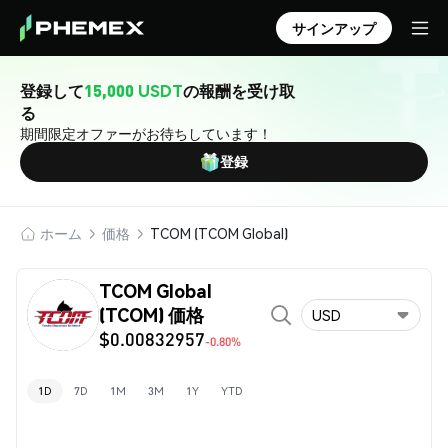
サインアップ
登録して
15,000 USDT
の報酬を受け取
る
期間限定オファーがお待ちしています！
登録
ホーム
価格
TCOM (TCOM Global)
TCOM Global
(TCOM) 価格
USD
$0.00832957
-0.80%
1D
7D
1M
3M
1Y
YTD