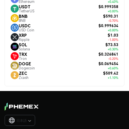
Ethereum
+0.40%
$0.999358
USDT
TetherUS
+0.00%
$590.31
BNB
BNB
-0.70%
$0.999634
USDC
USD Coin
+0.00%
$1.03
XRP
Ripple
-1.00%
$73.53
SOL
Solana
+0.30%
$0.326841
TRX
Tron
-0.20%
$0.069454
DOGE
Dogecoin
+0.60%
$509.42
ZEC
Zcash
+1.10%
日本語
