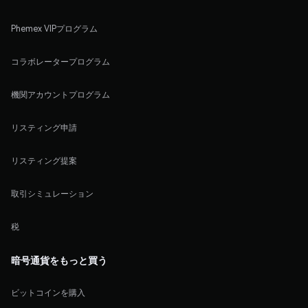
Phemex VIPプログラム
コラボレータープログラム
機関アカウントプログラム
リスティング申請
リスティング提案
取引シミュレーション
税
暗号通貨をもっと買う
ビットコインを購入