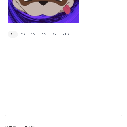
1D
7D
1M
3M
1Y
YTD