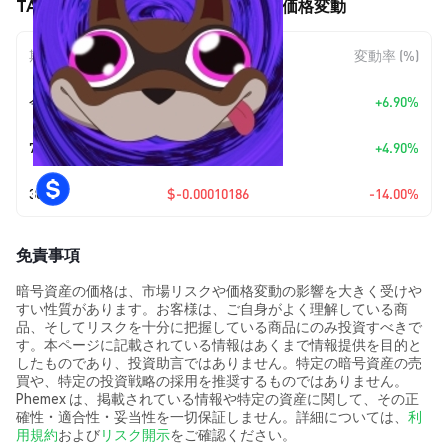
TANUKI•WISDOM (Runes) (🦝) の価格変動
期間
金額変動
変動率 (%)
今日
+
$0.00004039
+6.90%
7日
+
$0.00002923
+4.90%
30日
$-0.00010186
-14.00%
免責事項
暗号資産の価格は、市場リスクや価格変動の影響を大きく受けや
すい性質があります。お客様は、ご自身がよく理解している商
品、そしてリスクを十分に把握している商品にのみ投資すべきで
す。本ページに記載されている情報はあくまで情報提供を目的と
したものであり、投資助言ではありません。特定の暗号資産の売
買や、特定の投資戦略の採用を推奨するものではありません。
Phemex は、掲載されている情報や特定の資産に関して、その正
確性・適合性・妥当性を一切保証しません。詳細については、
利
用規約
および
リスク開示
をご確認ください。