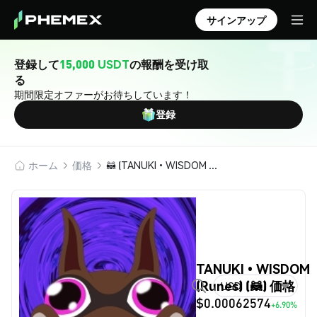
サインアップ
登録して
15,000 USDT
の報酬を受け取
る
期間限定オファーがお待ちしています！
登録
ホーム
価格
🦝 (TANUKI•WISDOM (Runes))
TANUKI•WISDOM
(Runes) (🦝) 価格
USD
$0.00062574
+6.90%