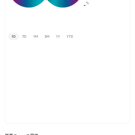
%
-
1D
7D
1M
3M
1Y
YTD