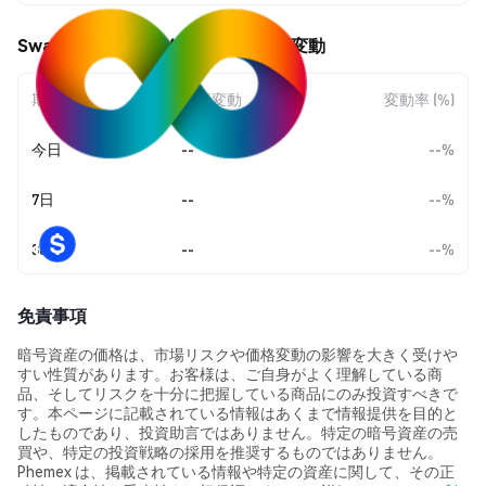
Swapped Finance (SWPD) の価格変動
期間
金額変動
変動率 (%)
今日
--
--%
7日
--
--%
30日
--
--%
免責事項
暗号資産の価格は、市場リスクや価格変動の影響を大きく受けや
すい性質があります。お客様は、ご自身がよく理解している商
品、そしてリスクを十分に把握している商品にのみ投資すべきで
す。本ページに記載されている情報はあくまで情報提供を目的と
したものであり、投資助言ではありません。特定の暗号資産の売
買や、特定の投資戦略の採用を推奨するものではありません。
Phemex は、掲載されている情報や特定の資産に関して、その正