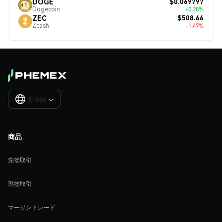
$0.069797
DOGE
Dogecoin
+0.28%
$508.66
ZEC
Zcash
-1.47%
日本語

商品
先物取引
現物取引
マージントレード