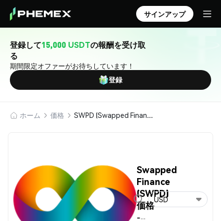
サインアップ
登録して
15,000 USDT
の報酬を受け取
る
期間限定オファーがお待ちしています！
登録
ホーム
価格
SWPD (Swapped Finance)
Swapped
Finance
(SWPD)
USD
価格
-
--