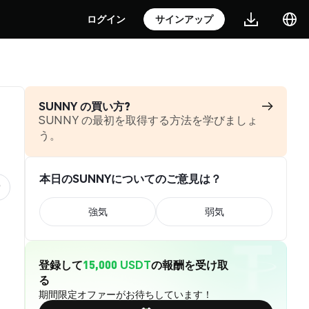
ログイン
サインアップ
SUNNY の買い方?
SUNNY の最初を取得する方法を学びましょ
う。
本日のSUNNYについてのご意見は？
強気
弱気
登録して
15,000 USDT
の報酬を受け取
る
期間限定オファーがお待ちしています！