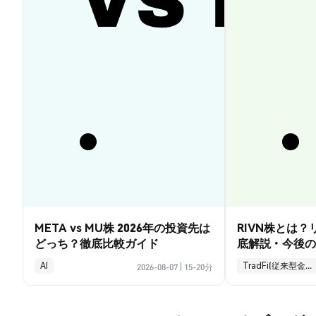
META vs MU株 2026年の投資先は
RIVN株とは
どっち？徹底比較ガイド
底解説・今後の
AI
TradFi(従来型金融)
2026-08-07
|
15-20分