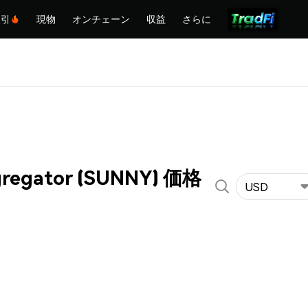
取引
現物
オンチェーン
収益
さらに
gregator (SUNNY) 価格
USD