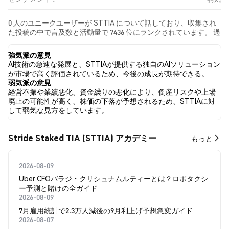
0 人のユニークユーザーが STTIA について話しており、収集され
た投稿の中で言及数と活動量で 7436 位にランクされています。 過
去24時間で、すべてのソーシャルメディアにおける STTIA への感
情は 弱気 でした。 最後に、STTIA に関するニュース記事が 0 件公
強気派の意見
開されました。 Twitterでは、NaN% のツイートが強気の感情を
AI技術の急速な発展と、STTIAが提供する独自のAIソリューション
示し、NaN% のツイートが弱気の感情を示しました。 NaN% のツ
が市場で高く評価されているため、今後の成長が期待できる。
イートは STTIA に対して中立的でした。 これらの感情分析は 0 件
弱気派の意見
のツイートに基づいています。
経営不振や業績悪化、資金繰りの悪化により、倒産リスクや上場
廃止の可能性が高く、株価の下落が予想されるため、STTIAに対
して弱気な見方をしています。
Stride Staked TIA (STTIA) アカデミー
もっと
2026-08-09
Uber CFOバラジ・クリシュナムルティーとは？ロボタクシ
ー予測と賭けの全ガイド
2026-08-09
7月雇用統計で2.3万人減後の9月利上げ予想急変ガイド
2026-08-07