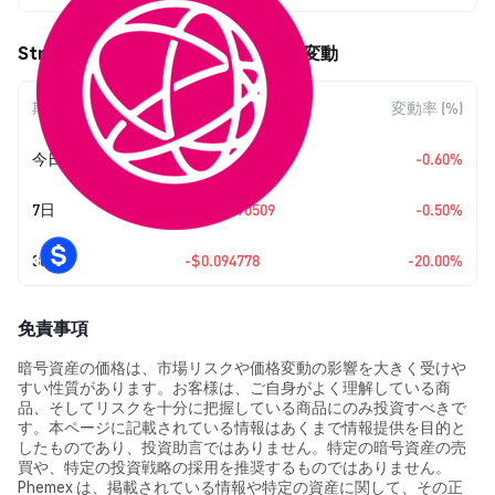
Stride Staked TIA (STTIA) の価格変動
期間
金額変動
変動率 (%)
今日
$-0.0022884
-0.60%
7日
$-0.00190509
-0.50%
30日
-$0.094778
-20.00%
免責事項
暗号資産の価格は、市場リスクや価格変動の影響を大きく受けや
すい性質があります。お客様は、ご自身がよく理解している商
品、そしてリスクを十分に把握している商品にのみ投資すべきで
す。本ページに記載されている情報はあくまで情報提供を目的と
したものであり、投資助言ではありません。特定の暗号資産の売
買や、特定の投資戦略の採用を推奨するものではありません。
Phemex は、掲載されている情報や特定の資産に関して、その正