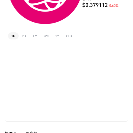
$0.379112
-0.60%
1D
7D
1M
3M
1Y
YTD