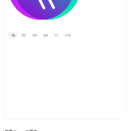
1D
7D
1M
3M
1Y
YTD