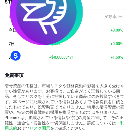
STEAM (STEAM) の価格変動
期間
金額変動
変動率 (%)
今日
+
$0.00001864
+0.80%
7日
+
$0.00
+0.00%
30日
+
$0.00003471
+1.50%
免責事項
暗号資産の価格は、市場リスクや価格変動の影響を大きく受けや
すい性質があります。お客様は、ご自身がよく理解している商
品、そしてリスクを十分に把握している商品にのみ投資すべきで
す。本ページに記載されている情報はあくまで情報提供を目的と
したものであり、投資助言ではありません。特定の暗号資産の売
買や、特定の投資戦略の採用を推奨するものではありません。
Phemex は、掲載されている情報や特定の資産に関して、その正
確性・適合性・妥当性を一切保証しません。詳細については、
利
用規約
および
リスク開示
をご確認ください。