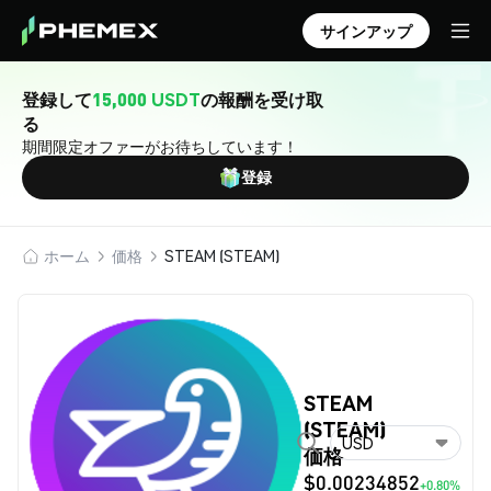
サインアップ
登録して
15,000 USDT
の報酬を受け取
る
期間限定オファーがお待ちしています！
登録
ホーム
価格
STEAM (STEAM)
STEAM
(STEAM)
USD
価格
$0.00234852
+0.80%