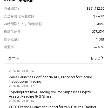
時価総額
$651,182.00
完全希薄化時価総額
$2.63M
24時間取引です/時価総額
0.38 %
循環供給量
277.27M
総供給量
1.00B
流通率
26.68%
​​ニュース​​
もっと
2026-07-24 00:26
Zama Launches Confidential RFQ Protocol for Secure
Institutional Trading
2026-07-24 00:17
Hyperliquid's RWA Trading Volume Surpasses Crypto
Assets, Reaches 54% Share
2026-07-24 00:14
CFTC Extends Comment Period for 24/7 Futures Trading