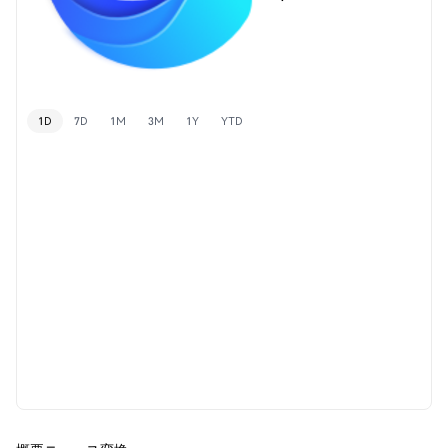
1D
7D
1M
3M
1Y
YTD