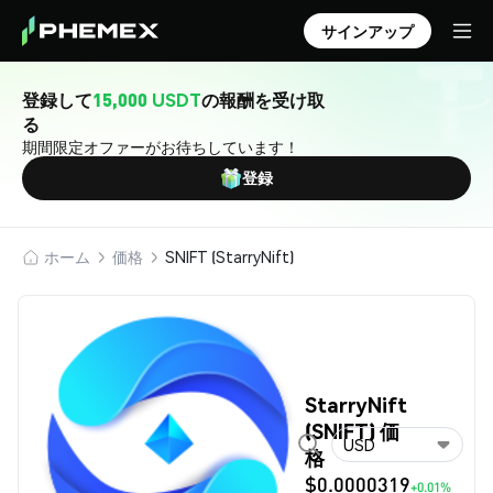
サインアップ
登録して
15,000 USDT
の報酬を受け取
る
期間限定オファーがお待ちしています！
登録
ホーム
価格
SNIFT (StarryNift)
StarryNift
(SNIFT) 価
USD
格
$0.0000319
+0.01%