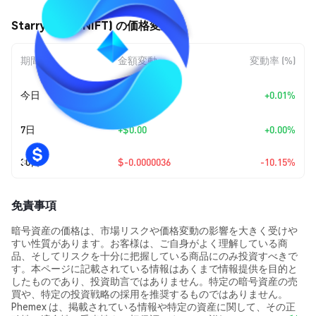
StarryNift (SNIFT) の価格変動
期間
金額変動
変動率 (%)
+
$0.0
3189
今日
+0.01%
8
7日
+
$0.00
+0.00%
30日
$-0.0000036
-10.15%
免責事項
暗号資産の価格は、市場リスクや価格変動の影響を大きく受けや
すい性質があります。お客様は、ご自身がよく理解している商
品、そしてリスクを十分に把握している商品にのみ投資すべきで
す。本ページに記載されている情報はあくまで情報提供を目的と
したものであり、投資助言ではありません。特定の暗号資産の売
買や、特定の投資戦略の採用を推奨するものではありません。
Phemex は、掲載されている情報や特定の資産に関して、その正