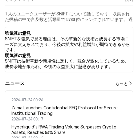
1 人のユニークユーザーが SNIFT について話しており、収集され
た投稿の中で言及数と活動量で 5780 位にランクされています。 過
去24時間で、すべてのソーシャルメディアにおける SNIFT への感
情は 強気 でした。 最後に、SNIFT に関するニュース記事が 0 件公
強気派の意見
開されました。 Twitterでは、100.00% のツイートが強気の感情を
SNIFTを強気で見る理由は、その革新的な技術と成長する市場ニ
示し、0.00% のツイートが弱気の感情を示しました。 0.00% のツ
ーズに支えられており、今後の拡大や利益増加が期待できるから
イートは SNIFT に対して中立的でした。 これらの感情分析は 1 件
です。
のツイートに基づいています。
弱気派の意見
SNIFTは技術革新や新規性に乏しく、競合が激化しているため、
成長余地が限られ、今後の収益拡大に懸念があります。
​​ニュース​​
もっと
2026-07-24 00:26
Zama Launches Confidential RFQ Protocol for Secure
Institutional Trading
2026-07-24 00:17
Hyperliquid's RWA Trading Volume Surpasses Crypto
Assets, Reaches 54% Share
2026-07-24 00:14