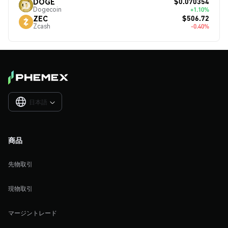
$0.070354
DOGE
Dogecoin
+1.10%
$506.72
ZEC
Zcash
-0.40%
日本語

商品
先物取引
現物取引
マージントレード