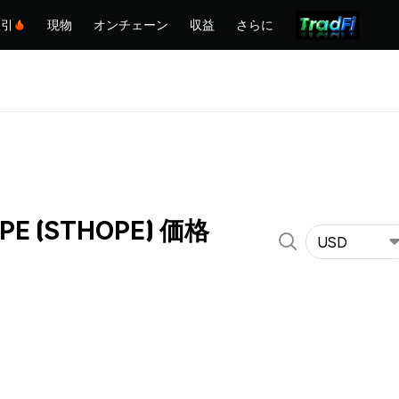
取引
現物
オンチェーン
収益
さらに
OPE (STHOPE) 価格
USD