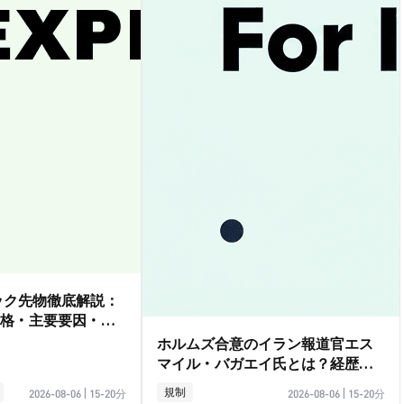
ダック先物徹底解説：
格・主要要因・取
ホルムズ合意のイラン報道官エス
マイル・バガエイ氏とは？経歴ガ
イド
規制
2026-08-06
|
15-20分
2026-08-06
|
15-20分