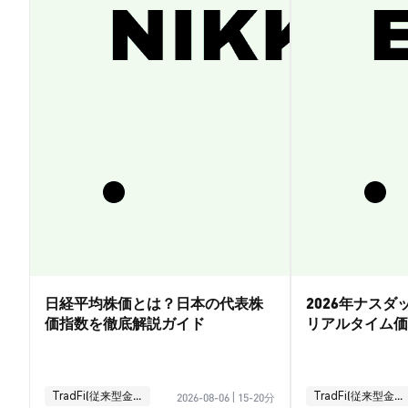
日経平均株価とは？日本の代表株
2026年ナス
価指数を徹底解説ガイド
リアルタイム価
引ガイド
TradFi(従来型金融)
TradFi(従来型金融)
2026-08-06
|
15-20分