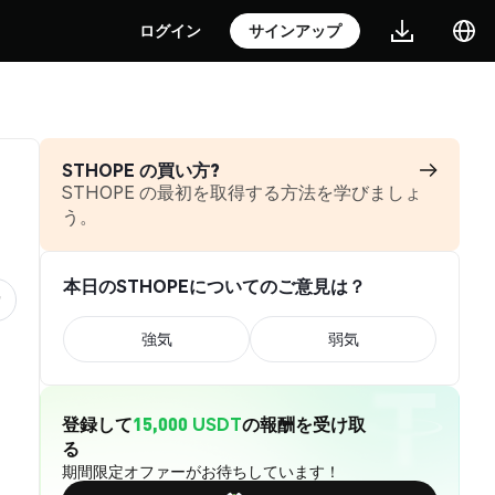
ログイン
サインアップ
STHOPE の買い方?
STHOPE の最初を取得する方法を学びましょ
う。
本日のSTHOPEについてのご意見は？
強気
弱気
登録して
15,000 USDT
の報酬を受け取
る
期間限定オファーがお待ちしています！