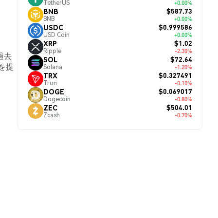
TetherUS
+0.00%
$587.73
BNB
BNB
+0.00%
$0.999586
USDC
USD Coin
+0.00%
$1.02
XRP
Ripple
-2.30%
過去
$72.64
SOL
を提
Solana
-1.20%
$0.327491
TRX
Tron
-0.10%
$0.069017
DOGE
Dogecoin
-0.80%
$504.01
ZEC
Zcash
-0.70%