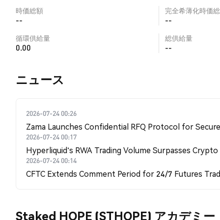
時価総額
完全希薄化時価総
--
--
循環供給量
総供給量
0.00
--
​​ニュース​​
2026-07-24 00:26
Zama Launches Confidential RFQ Protocol for Secure 
2026-07-24 00:17
Hyperliquid's RWA Trading Volume Surpasses Crypto
2026-07-24 00:14
CFTC Extends Comment Period for 24/7 Futures Trad
Staked HOPE (STHOPE) アカデミー