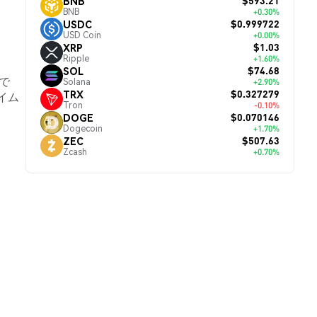
$593.21
BNB
BNB
+0.30%
$0.999722
USDC
USD Coin
+0.00%
$1.03
XRP
Ripple
+1.60%
$74.68
SOL
5で
Solana
+2.90%
$0.327279
TRX
イム
Tron
-0.10%
$0.070146
DOGE
Dogecoin
+1.70%
$507.63
ZEC
Zcash
+0.70%