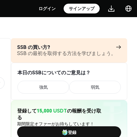
ログイン
サインアップ
SSB の買い方?
SSB の最初を取得する方法を学びましょう。
本日のSSBについてのご意見は？
強気
弱気
登録して
15,000 USDT
の報酬を受け取
る
期間限定オファーがお待ちしています！
登録