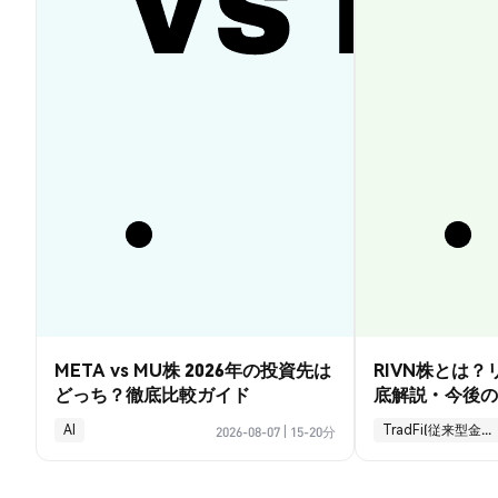
META vs MU株 2026年の投資先は
RIVN株とは
どっち？徹底比較ガイド
底解説・今後の
AI
TradFi(従来型金融)
2026-08-07
|
15-20分