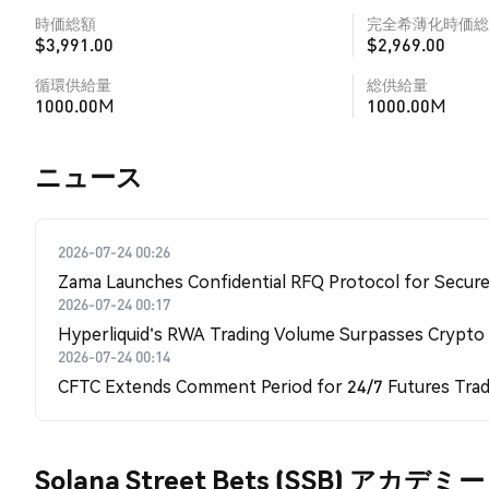
時価総額
完全希薄化時価総
$3,991.00
$2,969.00
循環供給量
総供給量
1000.00M
1000.00M
​​ニュース​​
2026-07-24 00:26
Zama Launches Confidential RFQ Protocol for Secure 
2026-07-24 00:17
Hyperliquid's RWA Trading Volume Surpasses Crypto
2026-07-24 00:14
CFTC Extends Comment Period for 24/7 Futures Trad
Solana Street Bets (SSB) アカデミー