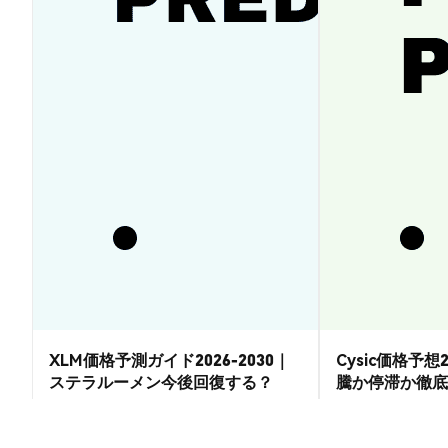
XLM価格予測ガイド2026-2030｜
Cysic価格予想2
ステラルーメン今後回復する？
騰か停滞か徹底
市場洞察
市場洞察
2026-08-07
|
15-20分