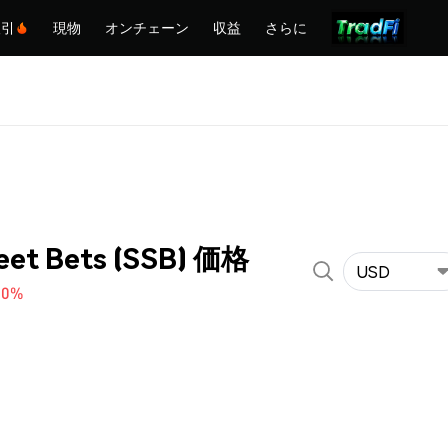
取引
現物
オンチェーン
収益
さらに
reet Bets (SSB) 価格
USD
80%