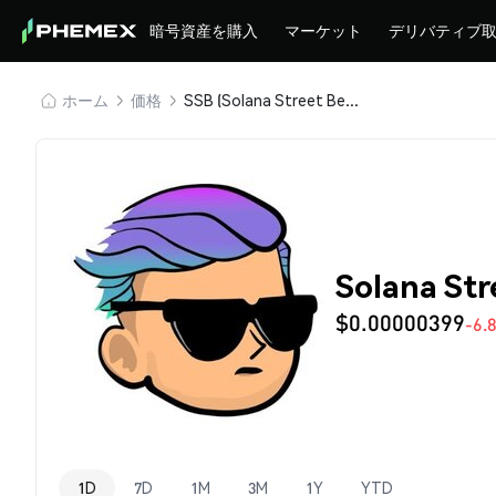
暗号資産を購入
マーケット
デリバティブ
ホーム
価格
SSB (Solana Street Bets)
Solana St
$0.00000399
-6.
1D
7D
1M
3M
1Y
YTD