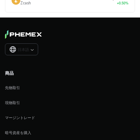
Zcash
+0.50%
日本語

商品
先物取引
現物取引
マージントレード
暗号資産を購入