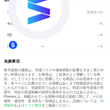
期間
金額変動
変動率 (%)
今日
--
--%
7日
--
--%
30日
--
--%
免責事項
暗号資産の価格は、市場リスクや価格変動の影響を大きく受けや
すい性質があります。お客様は、ご自身がよく理解している商
品、そしてリスクを十分に把握している商品にのみ投資すべきで
す。本ページに記載されている情報はあくまで情報提供を目的と
したものであり、投資助言ではありません。特定の暗号資産の売
買や、特定の投資戦略の採用を推奨するものではありません。
Phemex は、掲載されている情報や特定の資産に関して、その正
確性・適合性・妥当性を一切保証しません。詳細については、
利
用規約
および
リスク開示
をご確認ください。