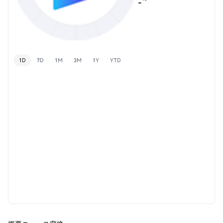
-
1D
7D
1M
3M
1Y
YTD