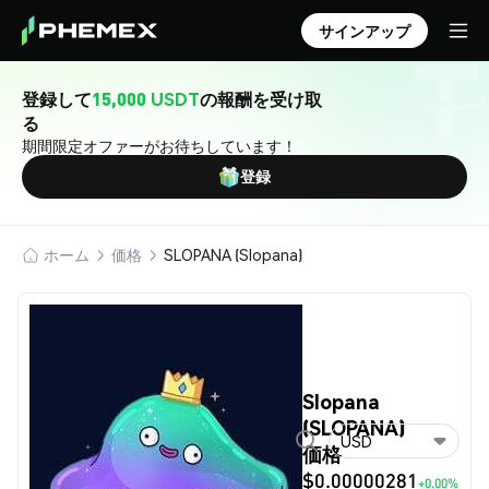
サインアップ
登録して
15,000 USDT
の報酬を受け取
る
期間限定オファーがお待ちしています！
登録
ホーム
価格
SLOPANA (Slopana)
Slopana
(SLOPANA)
USD
価格
$0.00000281
+0.00%