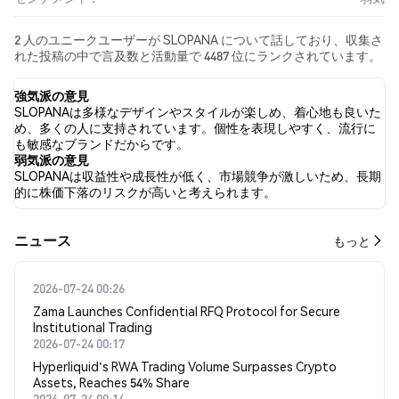
2 人のユニークユーザーが SLOPANA について話しており、収集さ
れた投稿の中で言及数と活動量で 4487 位にランクされています。
過去24時間で、すべてのソーシャルメディアにおける SLOPANA
への感情は 弱気 でした。 最後に、SLOPANA に関するニュース記
強気派の意見
事が 0 件公開されました。 Twitterでは、50.00% のツイートが強
SLOPANAは多様なデザインやスタイルが楽しめ、着心地も良いた
気の感情を示し、0.00% のツイートが弱気の感情を示しました。
め、多くの人に支持されています。個性を表現しやすく、流行に
50.00% のツイートは SLOPANA に対して中立的でした。 これらの
も敏感なブランドだからです。
感情分析は 2 件のツイートに基づいています。
弱気派の意見
SLOPANAは収益性や成長性が低く、市場競争が激しいため、長期
的に株価下落のリスクが高いと考えられます。
​​ニュース​​
もっと
2026-07-24 00:26
Zama Launches Confidential RFQ Protocol for Secure
Institutional Trading
2026-07-24 00:17
Hyperliquid's RWA Trading Volume Surpasses Crypto
Assets, Reaches 54% Share
2026-07-24 00:14