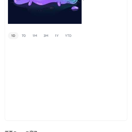
1D
7D
1M
3M
1Y
YTD