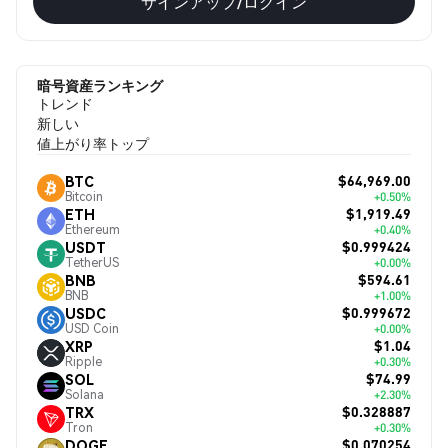
サインアップ/ログイン
暗号資産ランキング
トレンド
新しい
値上がり率トップ
$64,969.00
BTC
Bitcoin
+0.50%
$1,919.49
ETH
Ethereum
+0.40%
$0.999424
USDT
TetherUS
+0.00%
$594.61
BNB
BNB
+1.00%
$0.999672
USDC
USD Coin
+0.00%
$1.04
XRP
Ripple
+0.30%
$74.99
SOL
Solana
+2.30%
$0.328887
TRX
Tron
+0.30%
$0.070254
DOGE