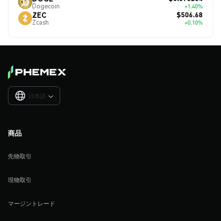
Dogecoin
+1.40%
$506.68
ZEC
Zcash
+0.10%
日本語

商品
先物取引
現物取引
マージントレード