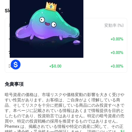
Slopana (SLOPANA) の価格変動
期間
金額変動
変動率 (%)
今日
+
$0.00
+0.00%
7日
+
$0.00
+0.00%
30日
+
$0.00
+0.00%
免責事項
暗号資産の価格は、市場リスクや価格変動の影響を大きく受けや
すい性質があります。お客様は、ご自身がよく理解している商
品、そしてリスクを十分に把握している商品にのみ投資すべきで
す。本ページに記載されている情報はあくまで情報提供を目的と
したものであり、投資助言ではありません。特定の暗号資産の売
買や、特定の投資戦略の採用を推奨するものではありません。
Phemex は、掲載されている情報や特定の資産に関して、その正
確性・適合性・妥当性を一切保証しません。詳細については、
利