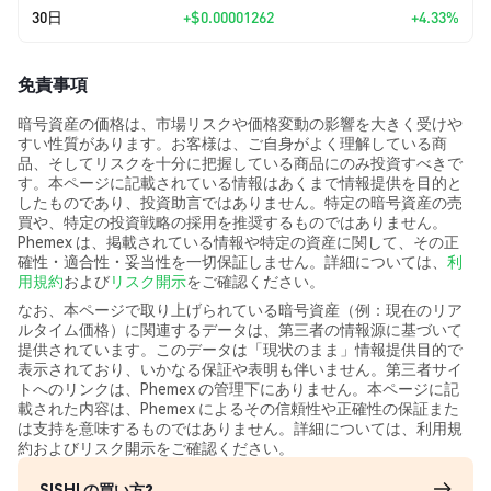
30日
+
$0.00001262
+4.33%
免責事項
暗号資産の価格は、市場リスクや価格変動の影響を大きく受けや
すい性質があります。お客様は、ご自身がよく理解している商
品、そしてリスクを十分に把握している商品にのみ投資すべきで
す。本ページに記載されている情報はあくまで情報提供を目的と
したものであり、投資助言ではありません。特定の暗号資産の売
買や、特定の投資戦略の採用を推奨するものではありません。
Phemex は、掲載されている情報や特定の資産に関して、その正
確性・適合性・妥当性を一切保証しません。詳細については、
利
用規約
および
リスク開示
をご確認ください。
なお、本ページで取り上げられている暗号資産（例：現在のリア
ルタイム価格）に関連するデータは、第三者の情報源に基づいて
提供されています。このデータは「現状のまま」情報提供目的で
表示されており、いかなる保証や表明も伴いません。第三者サイ
トへのリンクは、Phemex の管理下にありません。本ページに記
載された内容は、Phemex によるその信頼性や正確性の保証また
は支持を意味するものではありません。詳細については、利用規
約およびリスク開示をご確認ください。
SISHI の買い方?