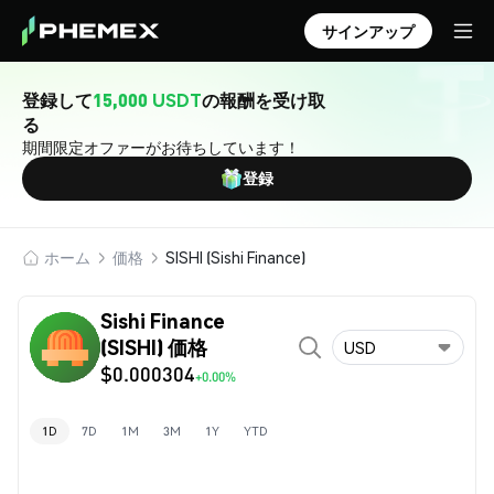
サインアップ
登録して
15,000 USDT
の報酬を受け取
る
期間限定オファーがお待ちしています！
登録
ホーム
価格
SISHI (Sishi Finance)
Sishi Finance
(SISHI) 価格
USD
$0.000304
+0.00%
1D
7D
1M
3M
1Y
YTD