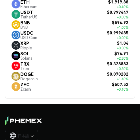
$1,919.88
ETH
Ethereum
+0.40%
$0.999447
USDT
TetherUS
+0.00%
$594.92
BNB
BNB
+1.00%
$0.999685
USDC
USD Coin
+0.00%
$1.04
XRP
Ripple
+0.30%
$74.91
SOL
Solana
+2.30%
$0.328883
TRX
Tron
+0.30%
$0.070282
DOGE
Dogecoin
+1.40%
$507.52
ZEC
Zcash
+0.10%
日本語
