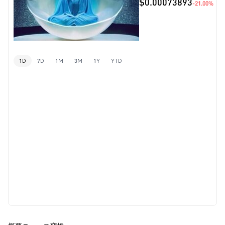
$0.00073893
-21.00%
1D
7D
1M
3M
1Y
YTD