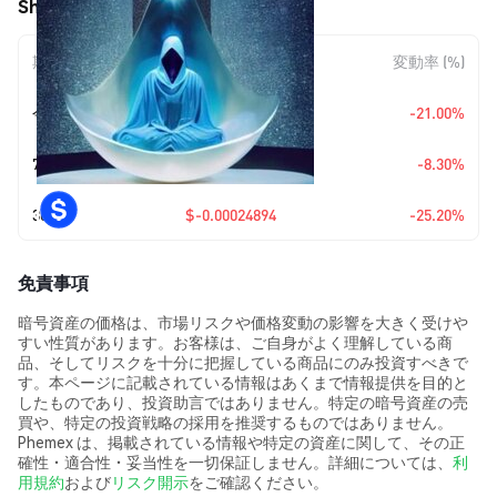
Shytoshi Kusama (SHY) の価格変動
期間
金額変動
変動率 (%)
今日
$-0.00019642
-21.00%
7日
$-0.00006688
-8.30%
30日
$-0.00024894
-25.20%
免責事項
暗号資産の価格は、市場リスクや価格変動の影響を大きく受けや
すい性質があります。お客様は、ご自身がよく理解している商
品、そしてリスクを十分に把握している商品にのみ投資すべきで
す。本ページに記載されている情報はあくまで情報提供を目的と
したものであり、投資助言ではありません。特定の暗号資産の売
買や、特定の投資戦略の採用を推奨するものではありません。
Phemex は、掲載されている情報や特定の資産に関して、その正
確性・適合性・妥当性を一切保証しません。詳細については、
利
用規約
および
リスク開示
をご確認ください。