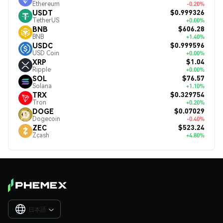
Ethereum
-0.20%
$0.999326
USDT
TetherUS
+0.00%
$606.28
BNB
BNB
+1.40%
$0.999596
USDC
USD Coin
+0.00%
$1.04
XRP
Ripple
+0.00%
$76.57
SOL
Solana
+1.10%
$0.329754
TRX
Tron
+0.20%
$0.07029
DOGE
Dogecoin
-0.40%
$523.24
ZEC
Zcash
+4.80%
日本語
