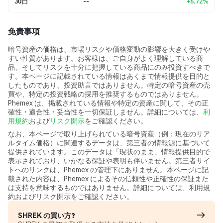
30日
--
+6.72%
免責事項
暗号資産の価格は、市場リスクや価格変動の影響を大きく受けや
すい性質があります。お客様は、ご自身がよく理解している商
品、そしてリスクを十分に把握している商品にのみ投資すべきで
す。本ページに記載されている情報はあくまで情報提供を目的と
したものであり、投資助言ではありません。特定の暗号資産の売
買や、特定の投資戦略の採用を推奨するものではありません。
Phemex は、掲載されている情報や特定の資産に関して、その正
確性・適合性・妥当性を一切保証しません。詳細については、
利
用規約
および
リスク開示
をご確認ください。
なお、本ページで取り上げられている暗号資産（例：現在のリア
ルタイム価格）に関連するデータは、第三者の情報源に基づいて
提供されています。このデータは「現状のまま」情報提供目的で
表示されており、いかなる保証や表明も伴いません。第三者サイ
トへのリンクは、Phemex の管理下にありません。本ページに記
載された内容は、Phemex によるその信頼性や正確性の保証また
は支持を意味するものではありません。詳細については、利用規
約およびリスク開示をご確認ください。
SHREK の買い方?