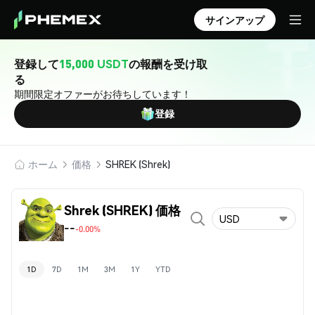
サインアップ
登録して
15,000 USDT
の報酬を受け取
る
期間限定オファーがお待ちしています！
登録
ホーム
価格
SHREK (Shrek)
Shrek (SHREK) 価格
USD
--
-0.00%
1D
7D
1M
3M
1Y
YTD