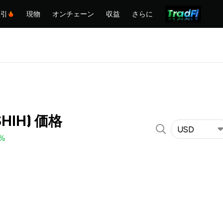
取引
現物
オンチェーン
収益
さらに
(SHIH) 価格
USD
0%