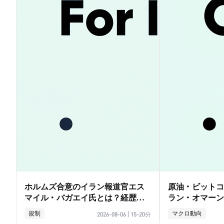
ホルムズ合意のイラン報道官エス
原油・ビットコ
マイル・バガエイ氏とは？経歴ガ
ラン・オマーン
イド
影響徹底解説
規制
マクロ動向
2026-08-06
|
15-20分