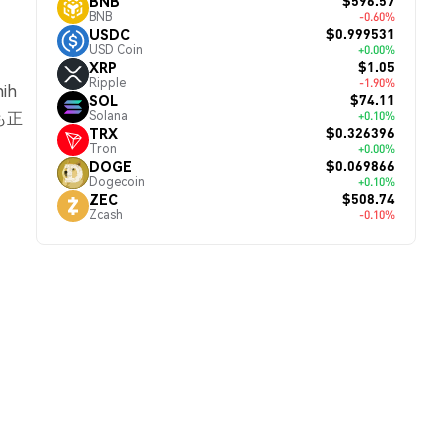
$596.57
BNB
BNB
-0.60%
$0.999531
USDC
USD Coin
+0.00%
$1.05
XRP
Ripple
-1.90%
ih
$74.11
SOL
も正
Solana
+0.10%
$0.326396
TRX
Tron
+0.00%
$0.069866
DOGE
Dogecoin
+0.10%
$508.74
ZEC
Zcash
-0.10%