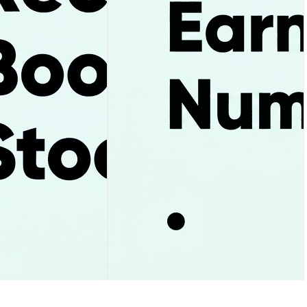
落：過去最高売上・初
ディズニー株上昇の理由｜GAAP