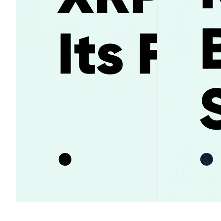
XRP最新価格速報｜1.05ドル下抜
Uber株価下