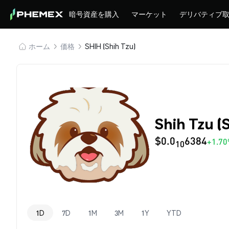
暗号資産を購入
マーケット
デリバティブ
ホーム
価格
SHIH (Shih Tzu)
Shih Tzu 
$0.0
6384
+1.7
10
1D
7D
1M
3M
1Y
YTD