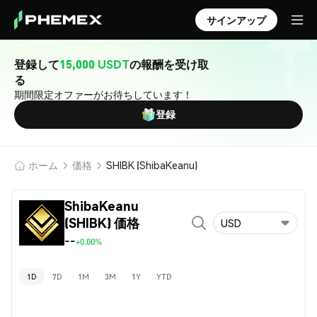
サインアップ
登録して
15,000 USDT
の報酬を受け取
る
期間限定オファーがお待ちしています！
登録
ホーム
価格
SHIBK (ShibaKeanu)
ShibaKeanu
(SHIBK) 価格
USD
--
+0.00%
1D
7D
1M
3M
1Y
YTD