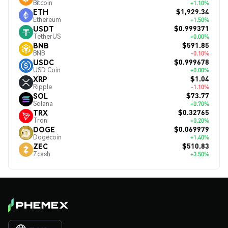
Bitcoin
+1.10%
$1,929.34
ETH
Ethereum
+1.50%
$0.999371
USDT
TetherUS
+0.00%
$591.85
BNB
BNB
-0.10%
$0.999678
USDC
USD Coin
+0.00%
$1.04
XRP
Ripple
-1.10%
$73.77
SOL
Solana
+0.70%
$0.32765
TRX
Tron
+0.20%
$0.069979
DOGE
Dogecoin
+1.40%
$510.83
ZEC
Zcash
+3.50%