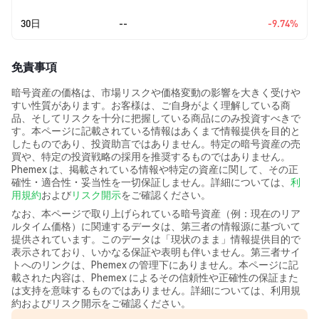
30日
--
-9.74%
免責事項
暗号資産の価格は、市場リスクや価格変動の影響を大きく受けや
すい性質があります。お客様は、ご自身がよく理解している商
品、そしてリスクを十分に把握している商品にのみ投資すべきで
す。本ページに記載されている情報はあくまで情報提供を目的と
したものであり、投資助言ではありません。特定の暗号資産の売
買や、特定の投資戦略の採用を推奨するものではありません。
Phemex は、掲載されている情報や特定の資産に関して、その正
確性・適合性・妥当性を一切保証しません。詳細については、
利
用規約
および
リスク開示
をご確認ください。
なお、本ページで取り上げられている暗号資産（例：現在のリア
ルタイム価格）に関連するデータは、第三者の情報源に基づいて
提供されています。このデータは「現状のまま」情報提供目的で
表示されており、いかなる保証や表明も伴いません。第三者サイ
トへのリンクは、Phemex の管理下にありません。本ページに記
載された内容は、Phemex によるその信頼性や正確性の保証また
は支持を意味するものではありません。詳細については、利用規
約およびリスク開示をご確認ください。