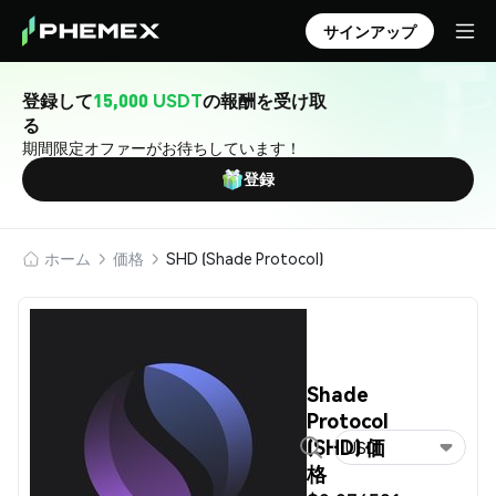
サインアップ
登録して
15,000 USDT
の報酬を受け取
る
期間限定オファーがお待ちしています！
登録
ホーム
価格
SHD (Shade Protocol)
Shade
Protocol
(SHD) 価
USD
格