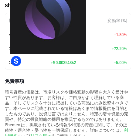
Shade Protocol (SHD) の価格変動
期間
金額変動
変動率 (%)
今日
$-0.00136597
-1.80%
7日
+
$0.031245
+72.20%
30日
+
$0.00354862
+5.00%
免責事項
暗号資産の価格は、市場リスクや価格変動の影響を大きく受けや
すい性質があります。お客様は、ご自身がよく理解している商
品、そしてリスクを十分に把握している商品にのみ投資すべきで
す。本ページに記載されている情報はあくまで情報提供を目的と
したものであり、投資助言ではありません。特定の暗号資産の売
買や、特定の投資戦略の採用を推奨するものではありません。
Phemex は、掲載されている情報や特定の資産に関して、その正
確性・適合性・妥当性を一切保証しません。詳細については、
利
用規約
および
リスク開示
をご確認ください。