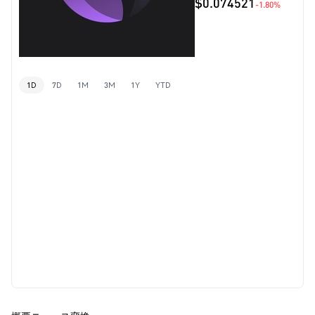
$0.074521
-1.80%
1D
7D
1M
3M
1Y
YTD