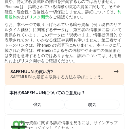
買や、特定の投資戦略の採用を推奨するものではありません。
Phemex は、掲載されている情報や特定の資産に関して、その正
確性・適合性・妥当性を一切保証しません。詳細については、
利
用規約
および
リスク開示
をご確認ください。
なお、本ページで取り上げられている暗号資産（例：現在のリア
ルタイム価格）に関連するデータは、第三者の情報源に基づいて
提供されています。このデータは「現状のまま」情報提供目的で
表示されており、いかなる保証や表明も伴いません。第三者サイ
トへのリンクは、Phemex の管理下にありません。本ページに記
載された内容は、Phemex によるその信頼性や正確性の保証また
は支持を意味するものではありません。詳細については、利用規
約およびリスク開示をご確認ください。
SAFEMUUN の買い方?
SAFEMUUN の最初を取得する方法を学びましょう。
本日のSAFEMUUNについてのご意見は？
強気
弱気
暗号資産に関する詳細情報を見るには、サインアップ
またはログインしてください。