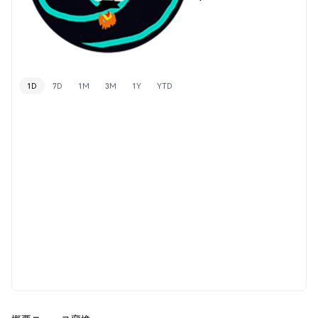
1D
7D
1M
3M
1Y
YTD