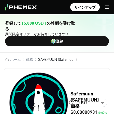
サインアップ
登録して
15,000 USDT
の報酬を受け取
る
期間限定オファーがお待ちしています！
登録
ホーム
価格
SAFEMUUN (Safemuun)
Safemuun
(SAFEMUUN)
USD
価格
$0.00000931
+0.00%