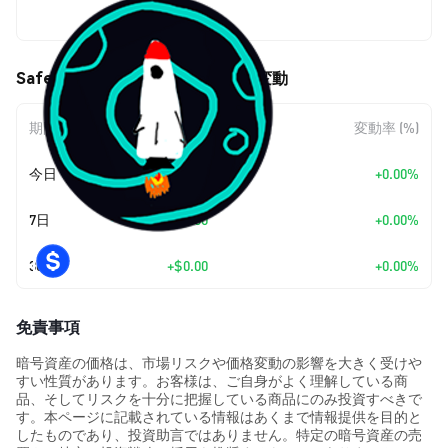
$0.00000931
Safemuun (SAFEMUUN) の価格変動
期間
金額変動
変動率 (%)
今日
+
$0.00
+0.00%
7日
+
$0.00
+0.00%
30日
+
$0.00
+0.00%
免責事項
暗号資産の価格は、市場リスクや価格変動の影響を大きく受けや
すい性質があります。お客様は、ご自身がよく理解している商
品、そしてリスクを十分に把握している商品にのみ投資すべきで
す。本ページに記載されている情報はあくまで情報提供を目的と
したものであり、投資助言ではありません。特定の暗号資産の売