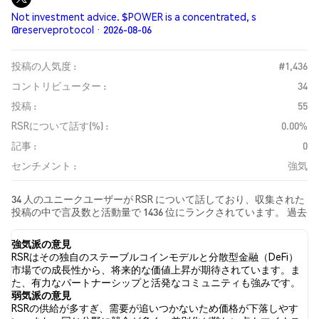
Not investment advice. $POWER is a concentrated, s
@reserveprotocol · 2026-08-06
投稿の人気度 :
#1,436
コントリビューター :
34
投稿 :
55
RSRについて話す(%) :
0.00%
記事 :
0
センチメント :
強気
34 人のユニークユーザーが RSR について話しており、収集された
投稿の中で言及数と活動量で 1436 位にランクされています。 過去
24時間で、すべてのソーシャルメディアにおける RSR への感情は
強気 でした。 最後に、RSR に関するニュース記事が 0 件公開され
強気派の意見
ました。 Twitterでは、29.63% のツイートが強気の感情を示し、
RSRはその独自のステーブルコインモデルと分散型金融（DeFi）
5.56% のツイートが弱気の感情を示しました。 64.81% のツイート
市場での成長性から、将来的な価値上昇が期待されています。ま
は RSR に対して中立的でした。 これらの感情分析は 54 件のツイ
た、有力なパートナーシップと活発なコミュニティも強みです。
ートに基づいています。
弱気派の意見
RSRの供給が多すぎ、需要が追いつかないため価格が下落しやす