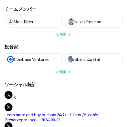
チームメンバー
Matt Elder
Nevin Freeman
展開 (2)
投資家
Coinbase Ventures
Shima Capital
展開 (1)
ソーシャル統計
X
Learn more and buy onchain 24/7 at https://t.co/8y
@reserveprotocol · 2026-08-06