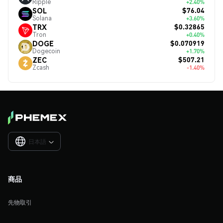
Ripple
+2.40%
$76.04
SOL
Solana
+3.60%
$0.32865
TRX
Tron
+0.40%
$0.070919
DOGE
Dogecoin
+1.70%
$507.21
ZEC
Zcash
-1.40%
日本語

商品
先物取引