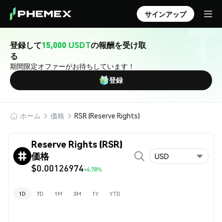
サインアップ
登録して
15,000 USDT
の報酬を受け取
る
期間限定オファーがお待ちしています！
登録
ホーム
価格
RSR (Reserve Rights)
Reserve Rights (RSR)
価格
USD
$0.00126974
+4.78%
1D
7D
1M
3M
1Y
YTD