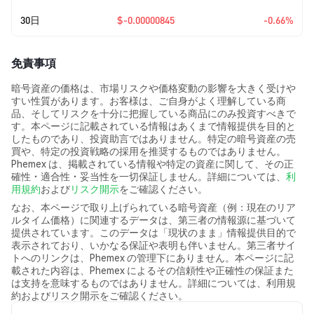
30日
$-0.00000845
-0.66%
免責事項
暗号資産の価格は、市場リスクや価格変動の影響を大きく受けや
すい性質があります。お客様は、ご自身がよく理解している商
品、そしてリスクを十分に把握している商品にのみ投資すべきで
す。本ページに記載されている情報はあくまで情報提供を目的と
したものであり、投資助言ではありません。特定の暗号資産の売
買や、特定の投資戦略の採用を推奨するものではありません。
Phemex は、掲載されている情報や特定の資産に関して、その正
確性・適合性・妥当性を一切保証しません。詳細については、
利
用規約
および
リスク開示
をご確認ください。
なお、本ページで取り上げられている暗号資産（例：現在のリア
ルタイム価格）に関連するデータは、第三者の情報源に基づいて
提供されています。このデータは「現状のまま」情報提供目的で
表示されており、いかなる保証や表明も伴いません。第三者サイ
トへのリンクは、Phemex の管理下にありません。本ページに記
載された内容は、Phemex によるその信頼性や正確性の保証また
は支持を意味するものではありません。詳細については、利用規
約およびリスク開示をご確認ください。