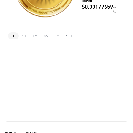
$0.00179659
--
%
1D
7D
1M
3M
1Y
YTD