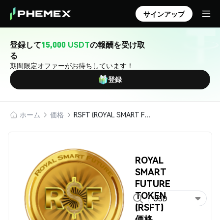
サインアップ
登録して
15,000 USDT
の報酬を受け取
る
期間限定オファーがお待ちしています！
登録
ホーム
価格
RSFT (ROYAL SMART FUTURE TOKEN)
ROYAL
SMART
FUTURE
TOKEN
USD
(RSFT)
価格