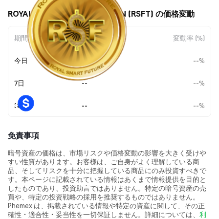
ROYAL SMART FUTURE TOKEN (RSFT) の価格変動
期間
金額変動
変動率 (%)
今日
--
--%
7日
--
--%
30日
--
--%
免責事項
暗号資産の価格は、市場リスクや価格変動の影響を大きく受けや
すい性質があります。お客様は、ご自身がよく理解している商
品、そしてリスクを十分に把握している商品にのみ投資すべきで
す。本ページに記載されている情報はあくまで情報提供を目的と
したものであり、投資助言ではありません。特定の暗号資産の売
買や、特定の投資戦略の採用を推奨するものではありません。
Phemex は、掲載されている情報や特定の資産に関して、その正
確性・適合性・妥当性を一切保証しません。詳細については、
利