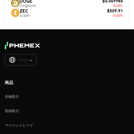
$0.069986
DOGE
Dogecoin
-0.20%
$509.91
ZEC
Zcash
-0.40%
日本語

商品
先物取引
現物取引
マージントレード