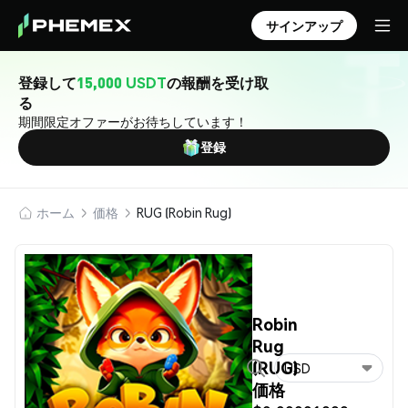
サインアップ
登録して
15,000 USDT
の報酬を受け取
る
期間限定オファーがお待ちしています！
登録
ホーム
価格
RUG (Robin Rug)
Robin
Rug
(RUG)
USD
価格