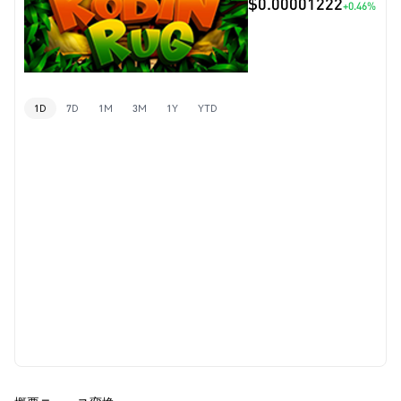
$0.00001222
+0.46%
1D
7D
1M
3M
1Y
YTD