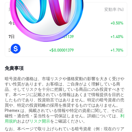
期間
金額変動
変動率 (%)
今日
+
$0.00000411
+0.50%
7日
+
$0.00001139
+1.40%
30日
+
$0.00001379
+1.70%
免責事項
暗号資産の価格は、市場リスクや価格変動の影響を大きく受けや
すい性質があります。お客様は、ご自身がよく理解している商
品、そしてリスクを十分に把握している商品にのみ投資すべきで
す。本ページに記載されている情報はあくまで情報提供を目的と
したものであり、投資助言ではありません。特定の暗号資産の売
買や、特定の投資戦略の採用を推奨するものではありません。
Phemex は、掲載されている情報や特定の資産に関して、その正
確性・適合性・妥当性を一切保証しません。詳細については、
利
用規約
および
リスク開示
をご確認ください。
なお、本ページで取り上げられている暗号資産（例：現在のリア