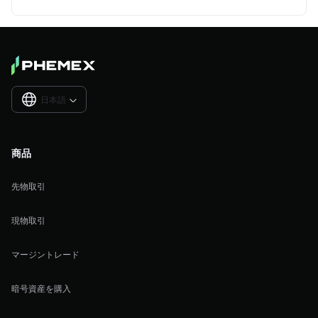
日本語

商品
先物取引
現物取引
マージントレード
暗号資産を購入