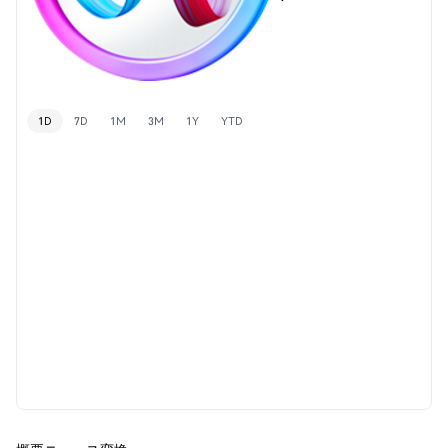
1D
7D
1M
3M
1Y
YTD