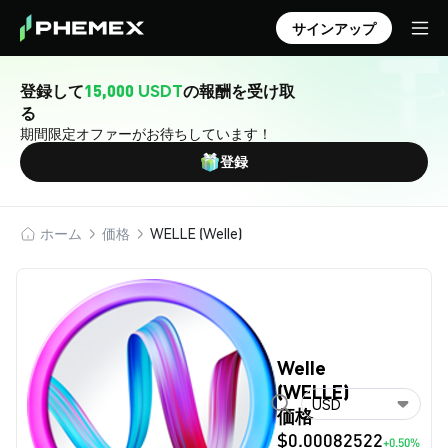
サインアップ
登録して
15,000 USDT
の報酬を受け取
る
期間限定オファーがお待ちしています！
登録
ホーム
価格
WELLE (Welle)
Welle
(WELLE)
USD
価格
$0.00082522
+0.50%