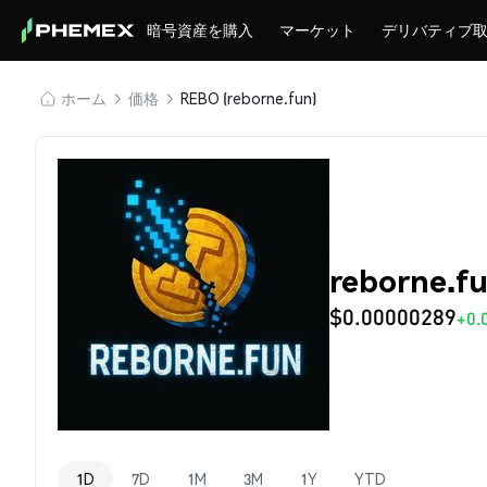
暗号資産を購入
マーケット
デリバティブ
ホーム
価格
REBO (reborne.fun)
reborne.f
$0.00000289
+0.
1D
7D
1M
3M
1Y
YTD