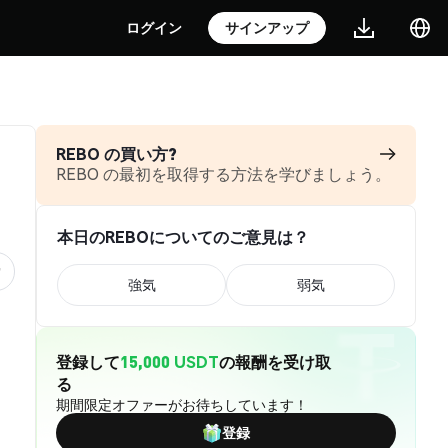
ログイン
サインアップ
REBO の買い方?
REBO の最初を取得する方法を学びましょう。
本日のREBOについてのご意見は？
強気
弱気
登録して
15,000 USDT
の報酬を受け取
る
期間限定オファーがお待ちしています！
登録