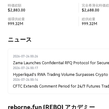
時価総額
完全希薄化時価総
$2,883.00
$2,688.00
循環供給量
総供給量
999.32M
999.32M
​​ニュース​​
2026-07-24 00:26
Zama Launches Confidential RFQ Protocol for Secure 
2026-07-24 00:17
Hyperliquid's RWA Trading Volume Surpasses Crypto
2026-07-24 00:14
CFTC Extends Comment Period for 24/7 Futures Trad
reborne.fun (REBO) アカデミー