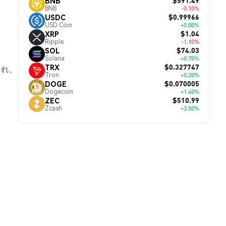
$591.49
BNB
BNB
-0.10%
$0.99966
USDC
USD Coin
+0.00%
$1.04
XRP
Ripple
-1.10%
$74.03
SOL
。
Solana
+0.70%
$0.327747
TRX
され、
Tron
+0.20%
$0.070005
DOGE
Dogecoin
+1.40%
$510.99
ZEC
Zcash
+3.50%