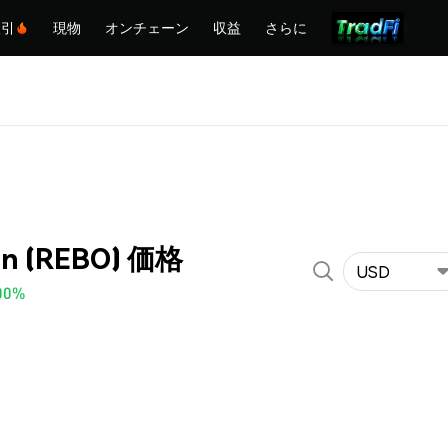
取引
現物
オンチェーン
収益
さらに
un (REBO) 価格
USD
00%