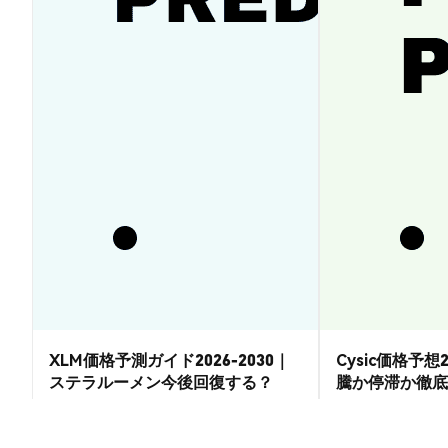
XLM価格予測ガイド2026-2030｜
Cysic価格予想2
ステラルーメン今後回復する？
騰か停滞か徹底
市場洞察
市場洞察
2026-08-07
|
15-20分