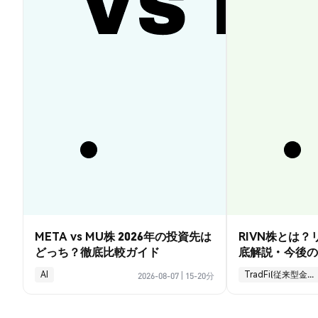
META vs MU株 2026年の投資先は
RIVN株とは
どっち？徹底比較ガイド
底解説・今後の
AI
TradFi(従来型金融)
2026-08-07
|
15-20分