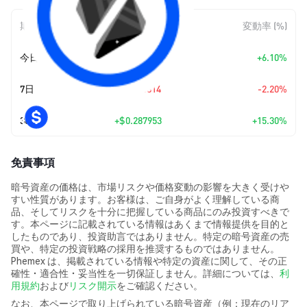
期間
金額変動
変動率 (%)
今日
+
$0.12476
+6.10%
7日
-$0.048814
-2.20%
30日
+
$0.287953
+15.30%
免責事項
暗号資産の価格は、市場リスクや価格変動の影響を大きく受けや
すい性質があります。お客様は、ご自身がよく理解している商
品、そしてリスクを十分に把握している商品にのみ投資すべきで
す。本ページに記載されている情報はあくまで情報提供を目的と
したものであり、投資助言ではありません。特定の暗号資産の売
買や、特定の投資戦略の採用を推奨するものではありません。
Phemex は、掲載されている情報や特定の資産に関して、その正
確性・適合性・妥当性を一切保証しません。詳細については、
利
用規約
および
リスク開示
をご確認ください。
なお、本ページで取り上げられている暗号資産（例：現在のリア