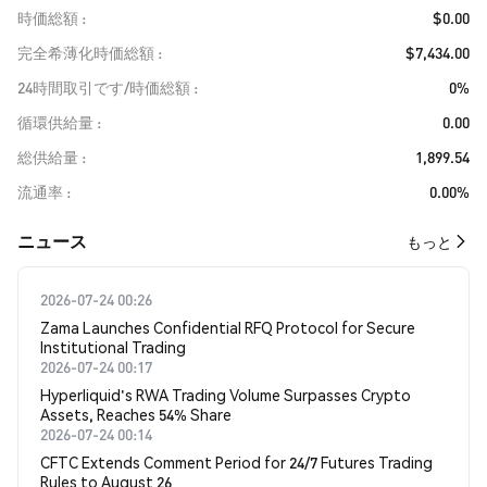
時価総額
$0.00
完全希薄化時価総額
$7,434.00
24時間取引です/時価総額
0%
循環供給量
0.00
総供給量
1,899.54
流通率
0.00%
​​ニュース​​
もっと
2026-07-24 00:26
Zama Launches Confidential RFQ Protocol for Secure
Institutional Trading
2026-07-24 00:17
Hyperliquid's RWA Trading Volume Surpasses Crypto
Assets, Reaches 54% Share
2026-07-24 00:14
CFTC Extends Comment Period for 24/7 Futures Trading
Rules to August 26