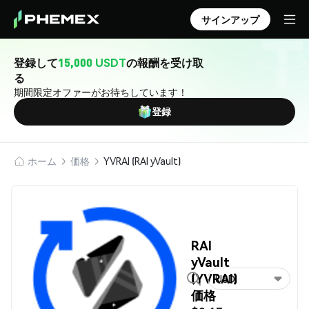
サインアップ
登録して
15,000 USDT
の報酬を受け取
る
期間限定オファーがお待ちしています！
登録
ホーム
価格
YVRAI (RAI yVault)
RAI
yVault
(YVRAI)
USD
価格