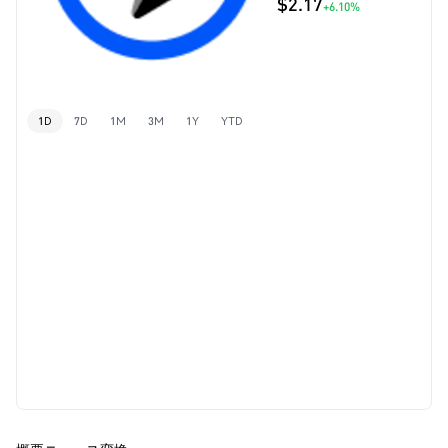
$2.17
+6.10%
1D
7D
1M
3M
1Y
YTD