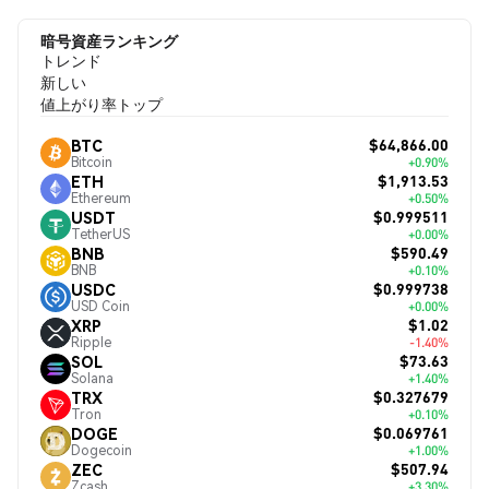
暗号資産ランキング
トレンド
新しい
値上がり率トップ
$64,866.00
BTC
Bitcoin
+0.90%
$1,913.53
ETH
Ethereum
+0.50%
$0.999511
USDT
TetherUS
+0.00%
$590.49
BNB
BNB
+0.10%
$0.999738
USDC
USD Coin
+0.00%
$1.02
XRP
Ripple
-1.40%
$73.63
SOL
Solana
+1.40%
$0.327679
TRX
Tron
+0.10%
$0.069761
DOGE
Dogecoin
+1.00%
$507.94
ZEC
Zcash
+3.30%