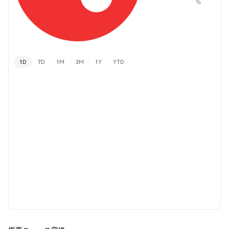
%
1D
7D
1M
3M
1Y
YTD