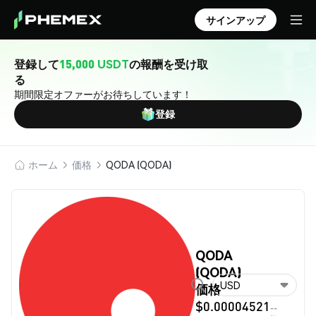
サインアップ
登録して
15,000 USDT
の報酬を受け取
る
期間限定オファーがお待ちしています！
登録
ホーム
価格
QODA (QODA)
QODA
(QODA)
USD
価格
$0.00004521
--