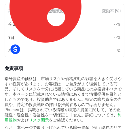
期間
金額変動
変動率 (%)
今日
--
--%
7日
--
--%
30日
--
--%
免責事項
暗号資産の価格は、市場リスクや価格変動の影響を大きく受けや
すい性質があります。お客様は、ご自身がよく理解している商
品、そしてリスクを十分に把握している商品にのみ投資すべきで
す。本ページに記載されている情報はあくまで情報提供を目的と
したものであり、投資助言ではありません。特定の暗号資産の売
買や、特定の投資戦略の採用を推奨するものではありません。
Phemex は、掲載されている情報や特定の資産に関して、その正
確性・適合性・妥当性を一切保証しません。詳細については、
利
用規約
および
リスク開示
をご確認ください。
なお、本ページで取り上げられている暗号資産（例：現在のリア