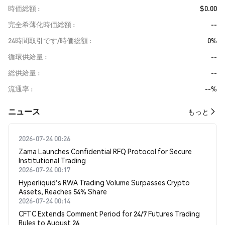
時価総額
$0.00
完全希薄化時価総額
--
24時間取引です/時価総額
0%
循環供給量
--
総供給量
--
流通率
--%
​​ニュース​​
もっと
2026-07-24 00:26
Zama Launches Confidential RFQ Protocol for Secure
Institutional Trading
2026-07-24 00:17
Hyperliquid's RWA Trading Volume Surpasses Crypto
Assets, Reaches 54% Share
2026-07-24 00:14
CFTC Extends Comment Period for 24/7 Futures Trading
Rules to August 26