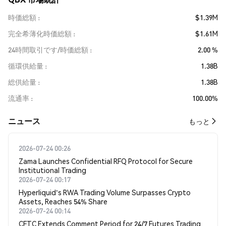
時価総額
$1.39M
完全希薄化時価総額
$1.61M
24時間取引です/時価総額
2.00 %
循環供給量
1.38B
総供給量
1.38B
流通率
100.00%
​​ニュース​​
もっと
2026-07-24 00:26
Zama Launches Confidential RFQ Protocol for Secure
Institutional Trading
2026-07-24 00:17
Hyperliquid's RWA Trading Volume Surpasses Crypto
Assets, Reaches 54% Share
2026-07-24 00:14
CFTC Extends Comment Period for 24/7 Futures Trading