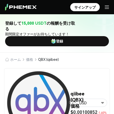
サインアップ
登録して
15,000 USDT
の報酬を受け取
る
期間限定オファーがお待ちしています！
登録
ホーム
価格
QBX (qiibee)
qiibee
(QBX)
USD
価格
$0.00100852
-1.60%