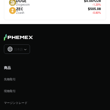
$0.069228
DOGE
Dogecoin
-1.20%
$505.08
ZEC
Zcash
-0.80%
日本語

商品
先物取引
現物取引
マージントレード