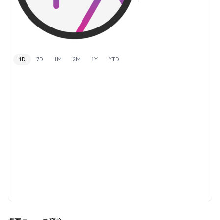
1D
7D
1M
3M
1Y
YTD