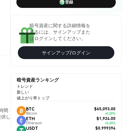
登録
暗号資産に関する詳細情報を
見るには、サインアップまた
はログインしてください。
サインアップ/ログイン
暗号資産ランキング
トレンド
新しい
値上がり率トップ
$65,093.00
BTC
4時間
Bitcoin
+0.20%
提供し
$1,924.00
ETH
Ethereum
+0.20%
$0.999394
USDT