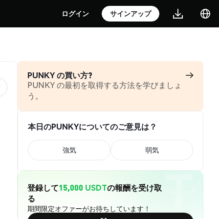
ログイン
サインアップ
PUNKY の買い方?
PUNKY の最初を取得する方法を学びましょ
う。
本日のPUNKYについてのご意見は？
強気
弱気
登録して
15,000 USDT
の報酬を受け取
る
期間限定オファーがお待ちしています！