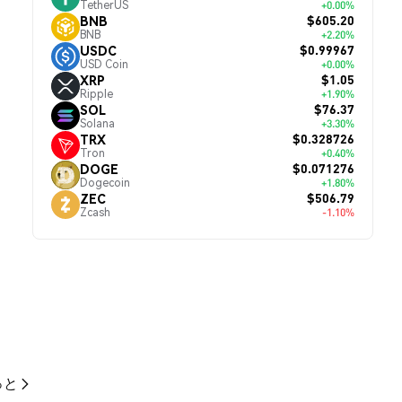
TetherUS
+0.00%
$605.20
BNB
BNB
+2.20%
$0.99967
USDC
USD Coin
+0.00%
$1.05
XRP
Ripple
+1.90%
$76.37
SOL
Solana
+3.30%
$0.328726
TRX
Tron
+0.40%
$0.071276
DOGE
Dogecoin
+1.80%
$506.79
ZEC
Zcash
-1.10%
っと