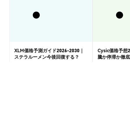
XLM価格予測ガイド2026-2030｜
Cysic価格予想2
ステラルーメン今後回復する？
騰か停滞か徹底
市場洞察
市場洞察
2026-08-07
|
15-20分
PUNKY (PUNKY) の換算レート
1 PUNKY t