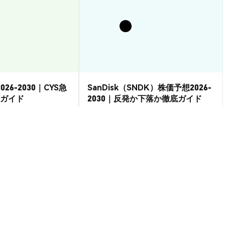
026-2030｜CYS急
SanDisk（SNDK）株価予想2026-
ガイド
2030｜反発か下落か徹底ガイド
市場洞察
2026-08-07
|
15-20分
2026-08-06
|
15-20分
o USD
--