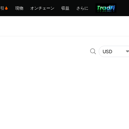
取引
現物
オンチェーン
収益
さらに
USD