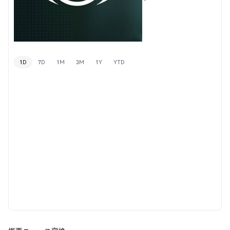
1D
7D
1M
3M
1Y
YTD