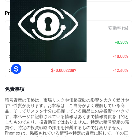
PrivateAI (PGPT) の価格変動
期間
金額変動
変動率 (%)
今日
+
$0.00000467
+0.30%
7日
$-0.00017337
-10.00%
30日
$-0.00022087
-12.40%
免責事項
暗号資産の価格は、市場リスクや価格変動の影響を大きく受けや
すい性質があります。お客様は、ご自身がよく理解している商
品、そしてリスクを十分に把握している商品にのみ投資すべきで
す。本ページに記載されている情報はあくまで情報提供を目的と
したものであり、投資助言ではありません。特定の暗号資産の売
買や、特定の投資戦略の採用を推奨するものではありません。
Phemex は、掲載されている情報や特定の資産に関して、その正