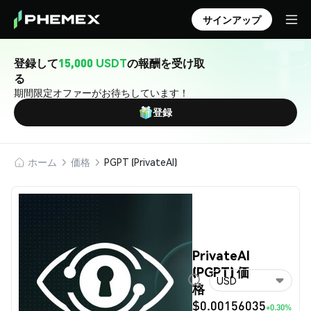
サインアップ
登録して
15,000 USDT
の報酬を受け取
る
期間限定オファーがお待ちしています！
登録
ホーム
価格
PGPT (PrivateAI)
PrivateAI
(PGPT) 価
USD
格
$0.00156035
+0.30%