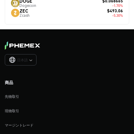
$0.068665
DOGE
Dogecoin
-1.70%
$493.06
ZEC
Zcash
-5.30%
日本語

商品
先物取引
現物取引
マージントレード