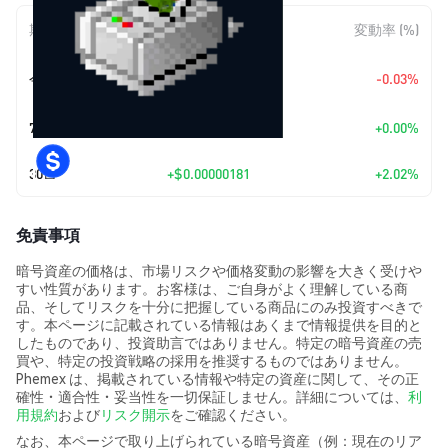
期間
金額変動
変動率 (%)
+
$0.0
2619
今日
-0.03%
7
7日
+
$0.00
+0.00%
30日
+
$0.00000181
+2.02%
免責事項
暗号資産の価格は、市場リスクや価格変動の影響を大きく受けや
すい性質があります。お客様は、ご自身がよく理解している商
品、そしてリスクを十分に把握している商品にのみ投資すべきで
す。本ページに記載されている情報はあくまで情報提供を目的と
したものであり、投資助言ではありません。特定の暗号資産の売
買や、特定の投資戦略の採用を推奨するものではありません。
Phemex は、掲載されている情報や特定の資産に関して、その正
確性・適合性・妥当性を一切保証しません。詳細については、
利
用規約
および
リスク開示
をご確認ください。
なお、本ページで取り上げられている暗号資産（例：現在のリア