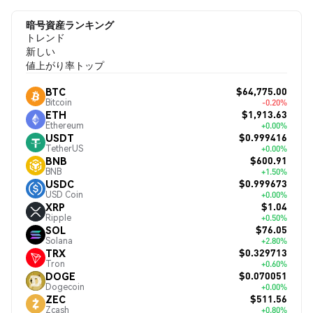
暗号資産ランキング
トレンド
新しい
値上がり率トップ
$64,775.00
BTC
Bitcoin
-0.20%
$1,913.63
ETH
Ethereum
+0.00%
$0.999416
USDT
TetherUS
+0.00%
$600.91
BNB
BNB
+1.50%
$0.999673
USDC
USD Coin
+0.00%
$1.04
XRP
Ripple
+0.50%
$76.05
SOL
Solana
+2.80%
$0.329713
TRX
Tron
+0.60%
$0.070051
DOGE
Dogecoin
+0.00%
$511.56
ZEC
Zcash
+0.80%