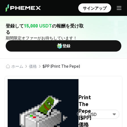
サインアップ
登録して
15,000 USDT
の報酬を受け取
る
期間限定オファーがお待ちしています！
登録
ホーム
価格
$PP (Print The Pepe)
Print
The
Pepe
USD
($PP)
価格