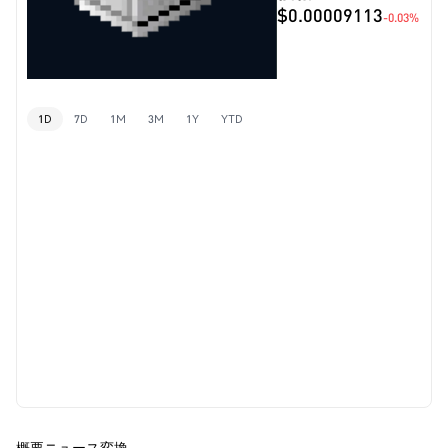
$0.00009113
-0.03%
1D
7D
1M
3M
1Y
YTD
概要
ニュース
変換