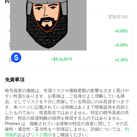
Prince (PRINCE) の価格変動
期間
金額変動
変動率 (%)
今日
+
$0.00
+0.00%
7日
+
$0.00
+0.00%
+
$0.0
3615
30日
+2.39%
9
免責事項
暗号資産の価格は、市場リスクや価格変動の影響を大きく受けや
すい性質があります。お客様は、ご自身がよく理解している商
品、そしてリスクを十分に把握している商品にのみ投資すべきで
す。本ページに記載されている情報はあくまで情報提供を目的と
したものであり、投資助言ではありません。特定の暗号資産の売
買や、特定の投資戦略の採用を推奨するものではありません。
Phemex は、掲載されている情報や特定の資産に関して、その正
確性・適合性・妥当性を一切保証しません。詳細については、
利
用規約
および
リスク開示
をご確認ください。