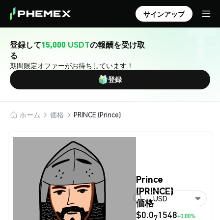
サインアップ
登録して
15,000 USDT
の報酬を受け取
る
期間限定オファーがお待ちしています！
登録
ホーム
価格
PRINCE (Prince)
Prince
(PRINCE)
USD
価格
$0.0
1548
+0.00%
7