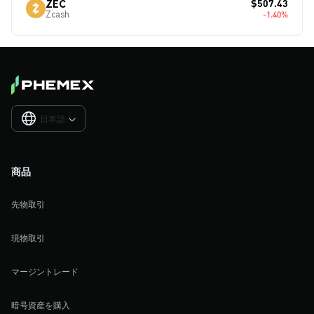
$507.43
ZEC
Zcash
-1.40%
日本語

商品
先物取引
現物取引
マージントレード
暗号資産を購入