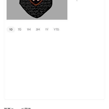
1D
7D
1M
3M
1Y
YTD