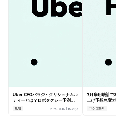
Uber CFOバラジ・クリシュナムル
7月雇用統計で2
ティーとは？ロボタクシー予測と
上げ予想急変ガ
賭けの全ガイド
規制
マクロ動向
2026-08-09
|
15-20分