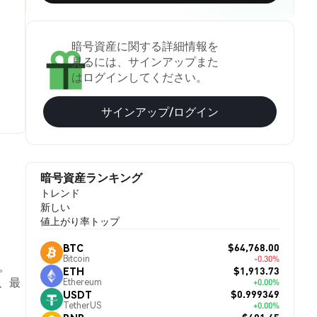
暗号資産に関する詳細情報を
見るには、サインアップまた
はログインしてください。
サインアップ/ログイン
暗号資産ランキング
トレンド
新しい
値上がり率トップ
$64,768.00
BTC
Bitcoin
-0.30%
す。
$1,913.73
ETH
、最
Ethereum
+0.00%
$0.999349
USDT
TetherUS
+0.00%