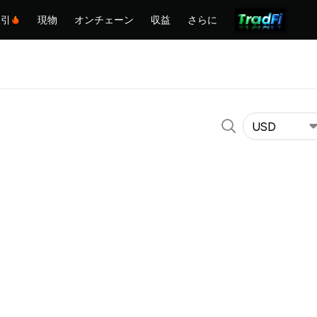
取引
現物
オンチェーン
収益
さらに
USD