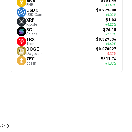
$601.45
BNB
BNB
+1.40%
$0.999608
USDC
USD Coin
+0.00%
$1.03
XRP
Ripple
+0.20%
$76.18
SOL
Solana
+2.10%
$0.329536
TRX
Tron
+0.60%
$0.070027
DOGE
Dogecoin
-0.30%
$511.74
ZEC
Zcash
+1.30%
っと