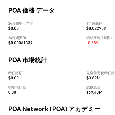
POA 価格 データ
24時間取引です
1年最高値
$0.00
$0.022959
24時間安値
価格変動(1時間)
$0.00061339
-0.58%
POA 市場統計
時価総額
完全希薄化時価総
$0.00
$3.89M
循環供給量
総供給量
0.00
169.40M
POA Network (POA) アカデミー