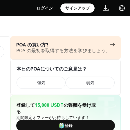
ログイン
サインアップ
POA の買い方?
POA の最初を取得する方法を学びましょう。
本日のPOAについてのご意見は？
強気
弱気
登録して
15,000 USDT
の報酬を受け取
る
期間限定オファーがお待ちしています！
登録