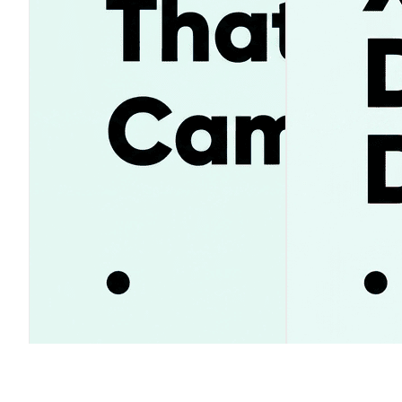
SpaceX株価23%急騰の理由とは？
XRP価格1ドル