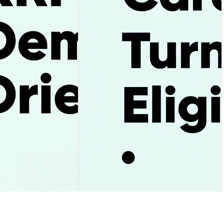
でETF資金流入93%
CardanoがETF承認で何が変わ