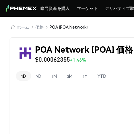
暗号資産を購入
マーケット
デリバティブ
ホーム
価格
POA (POA Network)
POA Network (POA) 価格
$0.00062355
+1.46%
1D
7D
1M
3M
1Y
YTD