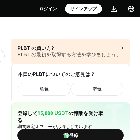
ログイン
サインアップ
PLBT の買い方?
PLBT の最初を取得する方法を学びましょう。
本日のPLBTについてのご意見は？
強気
弱気
登録して
15,000 USDT
の報酬を受け取
る
期間限定オファーがお待ちしています！
登録