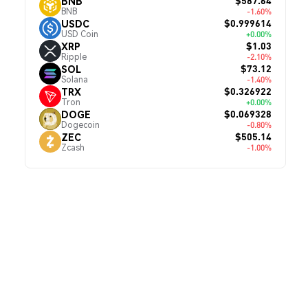
$587.64
BNB
BNB
-1.60%
$0.999614
USDC
USD Coin
+0.00%
$1.03
XRP
Ripple
-2.10%
$73.12
SOL
Solana
-1.40%
$0.326922
TRX
Tron
+0.00%
$0.069328
DOGE
Dogecoin
-0.80%
$505.14
ZEC
Zcash
-1.00%