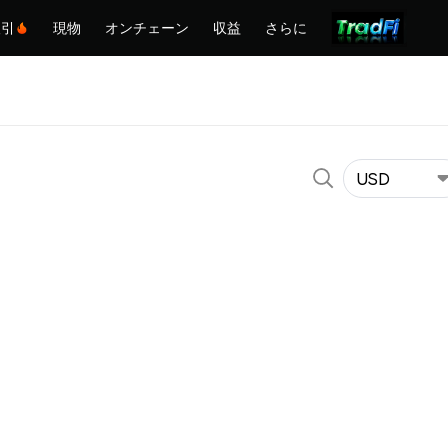
取引
現物
オンチェーン
収益
さらに
USD