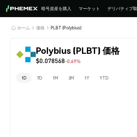
暗号資産を購入
マーケット
デリバティブ
ホーム
価格
PLBT (Polybius)
Polybius (PLBT) 価格
$0.078568
-0.69%
1D
7D
1M
3M
1Y
YTD