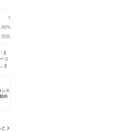
1
0.00%
弱気
いま
ュース
示しま
コシス
疑的
っと