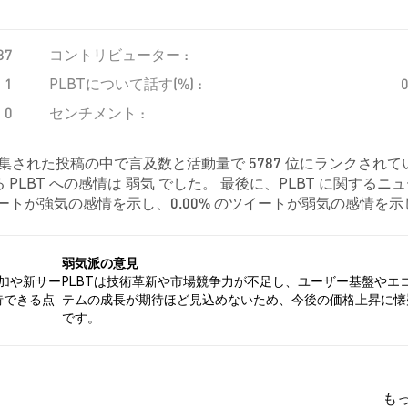
87
コントリビューター :
1
PLBTについて話す(%) :
0
センチメント :
収集された投稿の中で言及数と活動量で 5787 位にランクされて
LBT への感情は 弱気 でした。 最後に、PLBT に関するニ
 のツイートが強気の感情を示し、0.00% のツイートが弱気の感情を
でした。 これらの感情分析は 1 件のツイートに基づいています。
弱気派の意見
加や新サー
PLBTは技術革新や市場競争力が不足し、ユーザー基盤やエ
待できる点
テムの成長が期待ほど見込めないため、今後の価格上昇に懐
です。
も