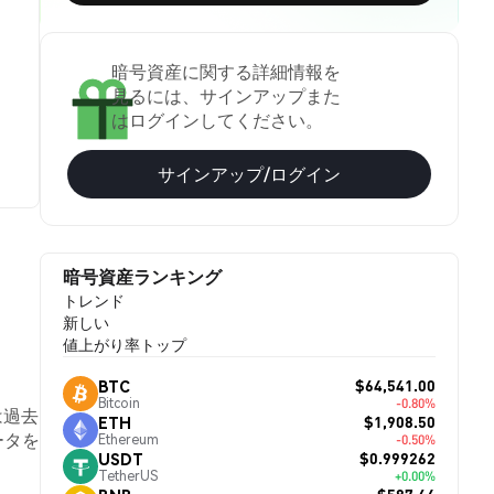
暗号資産に関する詳細情報を
見るには、サインアップまた
はログインしてください。
サインアップ/ログイン
暗号資産ランキング
トレンド
新しい
値上がり率トップ
$64,541.00
BTC
Bitcoin
-0.80%
は過去
$1,908.50
ETH
ータを
Ethereum
-0.50%
$0.999262
USDT
TetherUS
+0.00%