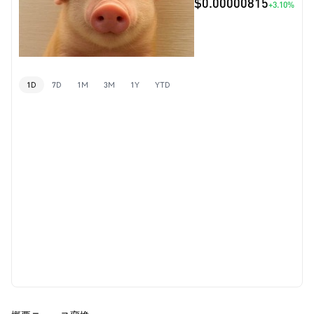
$0.00000815
+3.10%
1D
7D
1M
3M
1Y
YTD