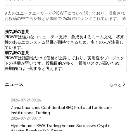
0 人のユニークユーザーが PIGWIF について話しており、収集され
た投稿の中で言及数と活動量で 7424 位にランクされています。 過
去24時間で、すべてのソーシャルメディアにおける PIGWIF への感
情は 弱気 でした。 最後に、PIGWIF に関するニュース記事が 0 件
強気派の意見
公開されました。 Twitterでは、NaN% のツイートが強気の感情
PIGWIFは強力なコミュニティ支持、急成長するミーム文化、将来
を示し、NaN% のツイートが弱気の感情を示しました。 NaN% の
性のあるエコシステム発展が期待できるため、多くの人が注目し
ツイートは PIGWIF に対して中立的でした。 これらの感情分析は 0
ています。
件のツイートに基づいています。
弱気派の意見
PIGWIFは話題性だけで価格が上昇しており、実用性やプロジェク
トの基盤が弱いです。投機目的が多く、暴落リスクが高いため、
長期的には下落すると考えます。
​​ニュース​​
もっと
2026-07-24 00:26
Zama Launches Confidential RFQ Protocol for Secure
Institutional Trading
2026-07-24 00:17
Hyperliquid's RWA Trading Volume Surpasses Crypto
Assets, Reaches 54% Share