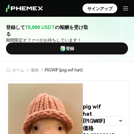
サインアップ
登録して
15,000 USDT
の報酬を受け取
る
期間限定オファーがお待ちしています！
登録
ホーム
価格
PIGWIF (pig wif hat)
pig wif
hat
(PIGWIF)
USD
価格