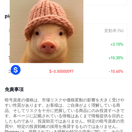
pig wif hat (PIGWIF) の価格変動
期間
金額変動
変動率 (%)
今日
+
$0.00000025
+3.10%
7日
+
$0.00000076
+10.30%
30日
$-0.00000097
-10.60%
免責事項
暗号資産の価格は、市場リスクや価格変動の影響を大きく受けや
すい性質があります。お客様は、ご自身がよく理解している商
品、そしてリスクを十分に把握している商品にのみ投資すべきで
す。本ページに記載されている情報はあくまで情報提供を目的と
したものであり、投資助言ではありません。特定の暗号資産の売
買や、特定の投資戦略の採用を推奨するものではありません。
Phemex は、掲載されている情報や特定の資産に関して、その正