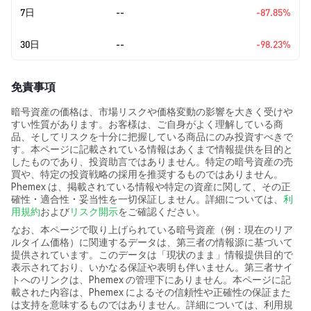
7日
--
-87.85%
30日
--
-98.23%
免責事項
暗号資産の価格は、市場リスクや価格変動の影響を大きく受けや
すい性質があります。お客様は、ご自身がよく理解している商
品、そしてリスクを十分に把握している商品にのみ投資すべきで
す。本ページに記載されている情報はあくまで情報提供を目的と
したものであり、投資助言ではありません。特定の暗号資産の売
買や、特定の投資戦略の採用を推奨するものではありません。
Phemex は、掲載されている情報や特定の資産に関して、その正
確性・適合性・妥当性を一切保証しません。詳細については、
利
用規約
および
リスク開示
をご確認ください。
なお、本ページで取り上げられている暗号資産（例：現在のリア
ルタイム価格）に関連するデータは、第三者の情報源に基づいて
提供されています。このデータは「現状のまま」情報提供目的で
表示されており、いかなる保証や表明も伴いません。第三者サイ
トへのリンクは、Phemex の管理下にありません。本ページに記
載された内容は、Phemex によるその信頼性や正確性の保証また
は支持を意味するものではありません。詳細については、利用規