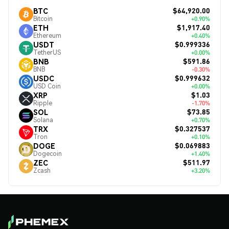
$64,920.00
BTC
Bitcoin
+0.90%
$1,917.40
ETH
Ethereum
+0.40%
$0.999336
USDT
TetherUS
+0.00%
$591.86
BNB
BNB
-0.30%
$0.999632
USDC
USD Coin
+0.00%
$1.03
XRP
Ripple
-1.70%
$73.85
SOL
Solana
+0.70%
$0.327537
TRX
Tron
+0.10%
$0.069883
DOGE
Dogecoin
+1.40%
$511.97
ZEC
Zcash
+3.20%