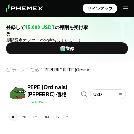
サインアップ
登録して
15,000 USDT
の報酬を受け取
る
期間限定オファーがお待ちしています！
登録
ホーム
価格
PEPEBRC (PEPE (Ordinals))
PEPE (Ordinals)
(PEPEBRC) 価格
USD
--
+0.00%
1D
7D
1M
3M
1Y
YTD