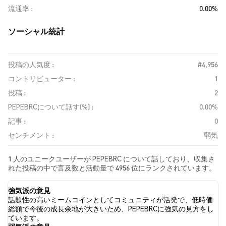
流通率
0.00%
ソーシャル統計
投稿の人気度 :
#4,956
コントリビューター :
1
投稿 :
2
PEPEBRCについて話す(%) :
0.00%
記事 :
0
センチメント :
弱気
1 人のユニークユーザーが PEPEBRC について話しており、収集さ
れた投稿の中で言及数と活動量で 4956 位にランクされています。
過去24時間で、すべてのソーシャルメディアにおける PEPEBRC へ
の感情は 弱気 でした。 最後に、PEPEBRC に関するニュース記事
強気派の意見
が 0 件公開されました。 Twitterでは、50.00% のツイートが強気
話題性の高いミームコインとしてコミュニティが活発で、低時価
の感情を示し、0.00% のツイートが弱気の感情を示しました。
総額で今後の成長余地が大きいため、PEPEBRCに強気の見方をし
50.00% のツイートは PEPEBRC に対して中立的でした。 これらの
ています。
感情分析は 2 件のツイートに基づいています。