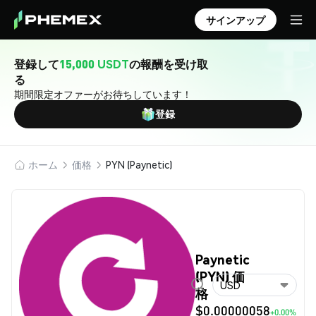
サインアップ
登録して
15,000 USDT
の報酬を受け取
る
期間限定オファーがお待ちしています！
登録
ホーム
価格
PYN (Paynetic)
Paynetic
(PYN) 価
USD
格
$0.00000058
+0.00%