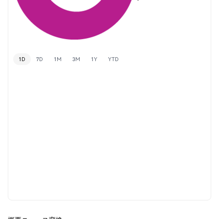
1D
7D
1M
3M
1Y
YTD