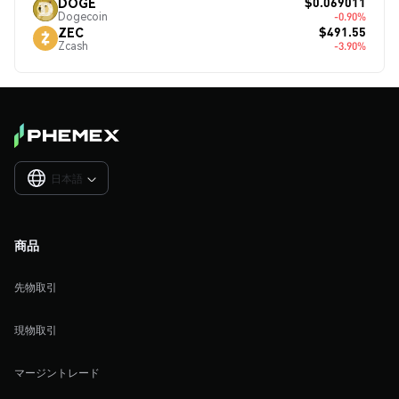
$0.069011
DOGE
Dogecoin
-0.90%
$491.55
ZEC
Zcash
-3.90%
日本語

商品
先物取引
現物取引
マージントレード