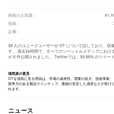
投稿の人気度 :
#1,9
投稿 :
記事 :
30 人のユニークユーザーが OT について話しており、収
す。 過去24時間で、すべてのソーシャルメディアにおける 
が 0 件公開されました。 Twitterでは、50.00% の
た。 43.75% のツイートは OT に対して中立的でした
強気派の意見
OTを強気に見る理由は、市場の成長性、需要の拡大、技術革新、
競争力のある製品ラインナップ、業績の安定した成長などが挙げ
れます。
​​ニュース​​