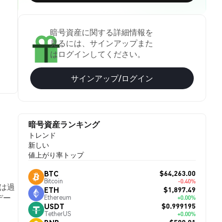
暗号資産に関する詳細情報を
見るには、サインアップまた
はログインしてください。
サインアップ/ログイン
暗号資産ランキング
トレンド
新しい
値上がり率トップ
$64,263.00
BTC
Bitcoin
-0.40%
eは過
$1,897.49
ETH
デー
Ethereum
+0.00%
$0.999195
USDT
TetherUS
+0.00%