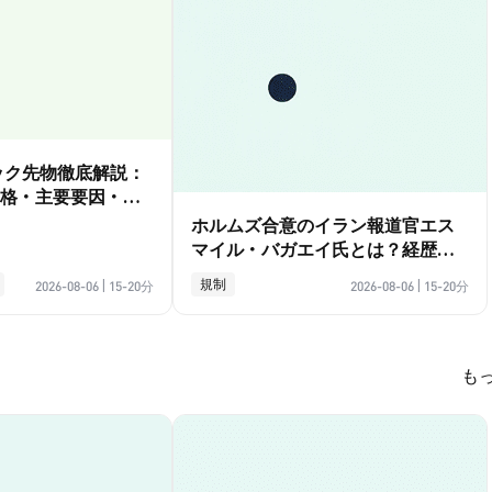
ダック先物徹底解説：
格・主要要因・取
ホルムズ合意のイラン報道官エス
マイル・バガエイ氏とは？経歴ガ
イド
規制
2026-08-06
|
15-20分
2026-08-06
|
15-20分
も