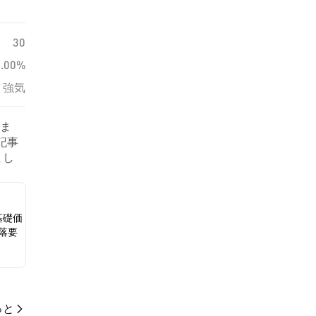
30
0.00%
強気
いま
記事
まし
基礎価
落要
っと