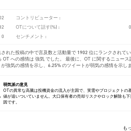
02
コントリビューター :
32
OTについて話す(%) :
0
センチメント :
集された投稿の中で言及数と活動量で 1902 位にランクされて
OT への感情は 強気 でした。 最後に、OT に関するニュース
ツイートが強気の感情を示し、6.25% のツイートが弱気の感情を示し
。 これらの感情分析は 32 件のツイートに基づいています。
弱気派の意見
OTの異常な高騰は投機資金の流入が主因で、実需やプロジェクトの
ら
値が追いついていません。大口保有者の売却リスクやロック解除も下
因です。
も