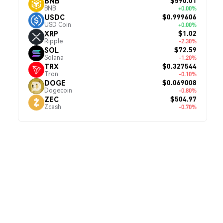
$590.01
BNB
BNB
+0.00%
$0.999606
USDC
USD Coin
+0.00%
$1.02
XRP
Ripple
-2.30%
$72.59
SOL
Solana
-1.20%
$0.327544
TRX
Tron
-0.10%
$0.069008
DOGE
Dogecoin
-0.80%
$504.97
ZEC
Zcash
-0.70%