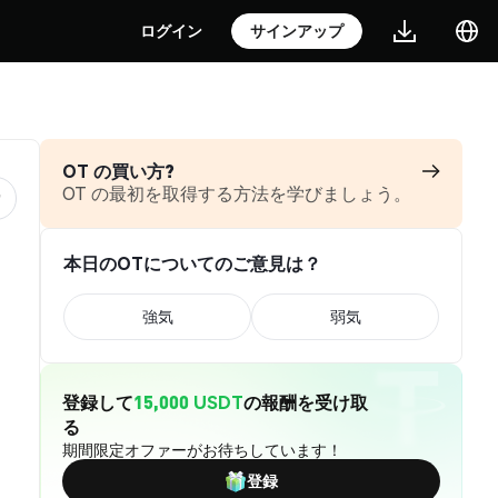
ログイン
サインアップ
OT の買い方?
OT の最初を取得する方法を学びましょう。
本日のOTについてのご意見は？
強気
弱気
登録して
15,000 USDT
の報酬を受け取
る
期間限定オファーがお待ちしています！
登録