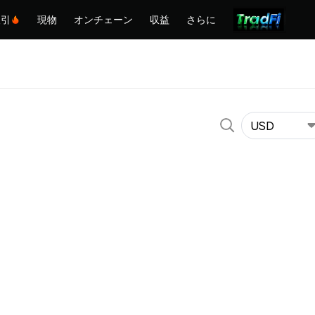
取引
現物
オンチェーン
収益
さらに
USD