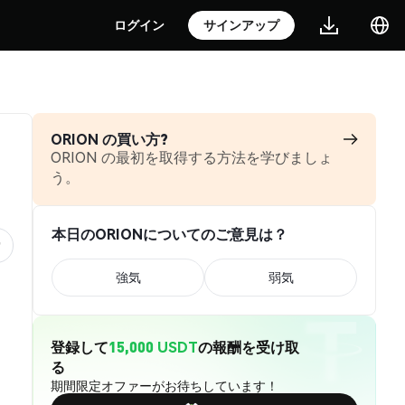
ログイン
サインアップ
ORION の買い方?
ORION の最初を取得する方法を学びましょ
う。
本日のORIONについてのご意見は？
強気
弱気
登録して
15,000 USDT
の報酬を受け取
る
期間限定オファーがお待ちしています！