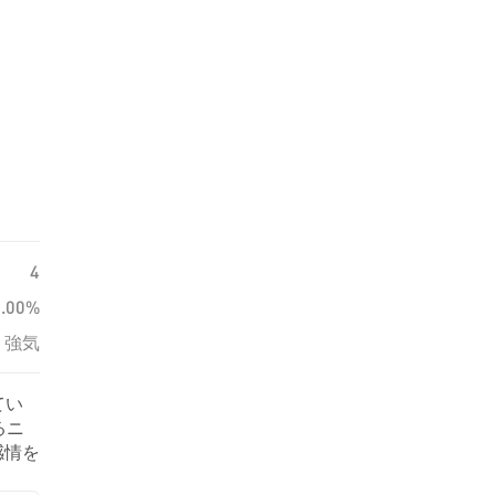
4
0.00%
強気
てい
るニ
感情を
ます。