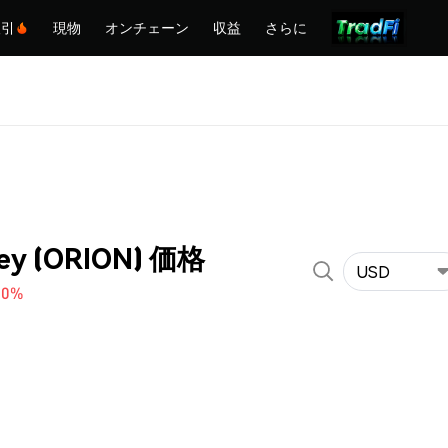
取引
現物
オンチェーン
収益
さらに
ey (ORION) 価格
USD
70%