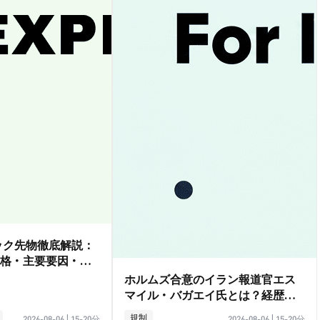
ダック先物徹底解説：
格・主要要因・取
ホルムズ合意のイラン報道官エス
マイル・バガエイ氏とは？経歴ガ
イド
規制
2026-08-06
|
15-20分
2026-08-06
|
15-20分