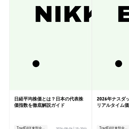
日経平均株価とは？日本の代表株
2026年ナス
価指数を徹底解説ガイド
リアルタイム価
引ガイド
TradFi(従来型金融)
TradFi(従来型金融)
2026-08-06
|
15-20分