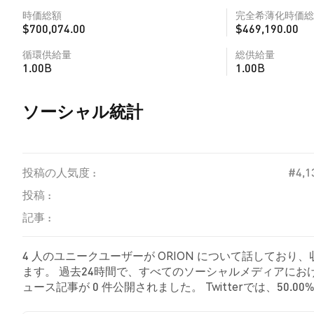
時価総額
完全希薄化時価総
$700,074.00
$469,190.00
循環供給量
総供給量
1.00B
1.00B
ソーシャル統計
投稿の人気度 :
#4,1
投稿 :
記事 :
4 人のユニークユーザーが ORION について話しており
ます。 過去24時間で、すべてのソーシャルメディアにおける 
ュース記事が 0 件公開されました。 Twitterでは、50
示しました。 50.00% のツイートは ORION に対し