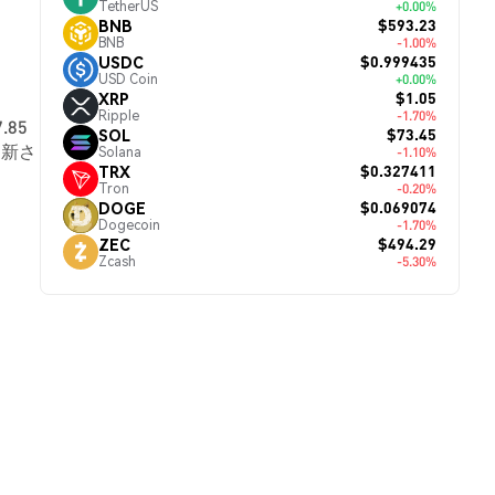
TetherUS
+0.00%
$593.23
BNB
BNB
-1.00%
$0.999435
USDC
USD Coin
+0.00%
$1.05
XRP
Ripple
-1.70%
.85
$73.45
SOL
更新さ
Solana
-1.10%
$0.327411
TRX
Tron
-0.20%
$0.069074
DOGE
Dogecoin
-1.70%
$494.29
ZEC
Zcash
-5.30%