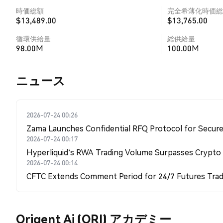
時価総額
完全希薄化時価総
$13,489.00
$13,765.00
循環供給量
総供給量
98.00M
100.00M
​​ニュース​​
2026-07-24 00:26
Zama Launches Confidential RFQ Protocol for Secure 
2026-07-24 00:17
Hyperliquid's RWA Trading Volume Surpasses Crypto
2026-07-24 00:14
CFTC Extends Comment Period for 24/7 Futures Trad
Origent Ai (ORI) アカデミー