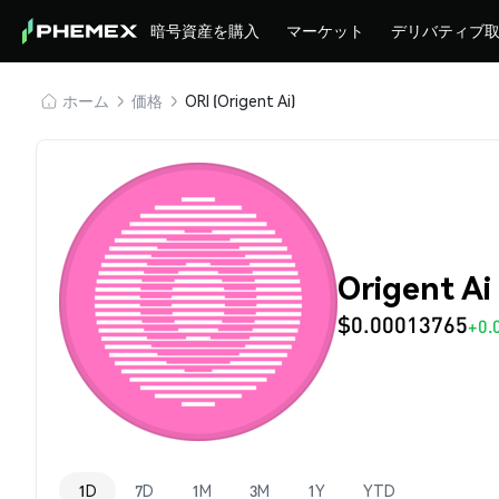
暗号資産を購入
マーケット
デリバティブ
ホーム
価格
ORI (Origent Ai)
Origent Ai
$0.00013765
+0.
1D
7D
1M
3M
1Y
YTD