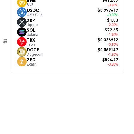
$592.07
BNB
BNB
-0.40%
$0.999617
USDC
USD Coin
+0.00%
$1.03
XRP
Ripple
-2.30%
$72.65
SOL
Solana
-1.90%
$0.326992
TRX
、最
Tron
-0.10%
$0.069147
DOGE
Dogecoin
-1.20%
$504.37
ZEC
Zcash
-0.80%