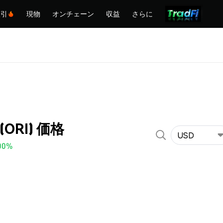
取引
現物
オンチェーン
収益
さらに
 (ORI) 価格
USD
00%