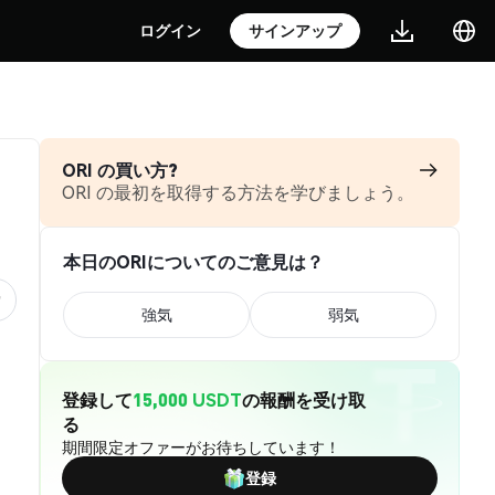
ログイン
サインアップ
ORI の買い方?
ORI の最初を取得する方法を学びましょう。
本日のORIについてのご意見は？
強気
弱気
登録して
15,000 USDT
の報酬を受け取
る
期間限定オファーがお待ちしています！
登録