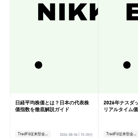
日経平均株価とは？日本の代表株
2026年ナス
価指数を徹底解説ガイド
リアルタイム価
引ガイド
TradFi(従来型金融)
TradFi(従来型金融)
2026-08-06
|
15-20分