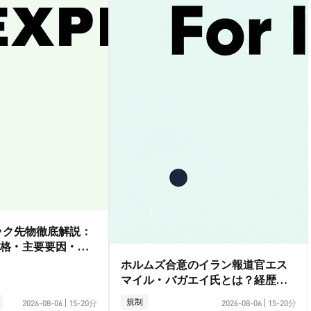
ダック先物徹底解説：
格・主要要因・取
ホルムズ合意のイラン報道官エス
マイル・バガエイ氏とは？経歴ガ
イド
規制
2026-08-06
|
15-20分
2026-08-06
|
15-20分