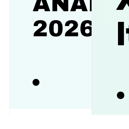
SanDisk（SNDK）株価予想2026-
2030｜反発か下落か徹底ガイド