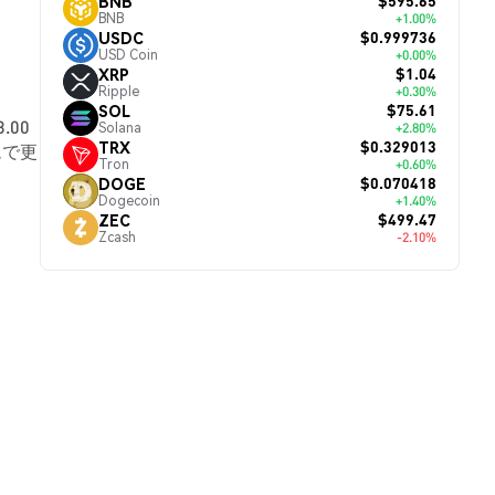
$595.65
BNB
BNB
+1.00%
$0.999736
USDC
USD Coin
+0.00%
$1.04
XRP
Ripple
+0.30%
$75.61
SOL
.00
Solana
+2.80%
$0.329013
TRX
ムで更
Tron
+0.60%
$0.070418
DOGE
Dogecoin
+1.40%
$499.47
ZEC
Zcash
-2.10%