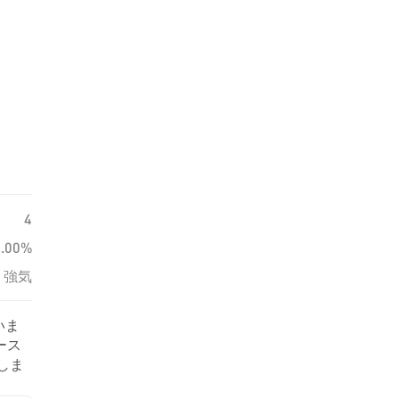
4
0.00%
強気
いま
ース
示しま