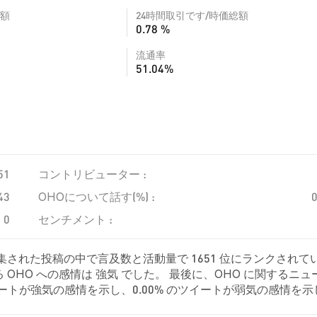
額
24時間取引です/時価総額
0.78 %
流通率
51.04%
51
コントリビューター :
43
OHOについて話す(%) :
0
センチメント :
集された投稿の中で言及数と活動量で 1651 位にランクされて
OHO への感情は 強気 でした。 最後に、OHO に関するニュ
 のツイートが強気の感情を示し、0.00% のツイートが弱気の感情を
でした。 これらの感情分析は 8 件のツイートに基づいています。