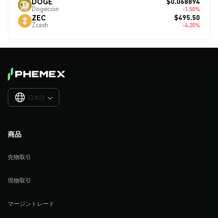
$0.068894
DOGE
Dogecoin
-1.50%
$495.50
ZEC
Zcash
-4.20%
日本語

商品
先物取引
現物取引
マージントレード