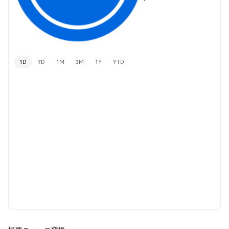
1D
7D
1M
3M
1Y
YTD