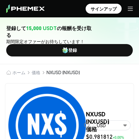
サインアップ
登録して
15,000 USDT
の報酬を受け取
る
期間限定オファーがお待ちしています！
登録
ホーム
価格
NXUSD (NXUSD)
NXUSD
(NXUSD)
USD
価格
$0.981812
+0.00%