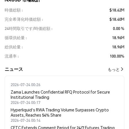
時価総額
$18.62M
完全希薄化時価総額
$18.40M
24時間取引です/時価総額
0.00 %
循環供給量
18.96M
総供給量
18.96M
流通率
100.00%
​​ニュース​​
もっと
2026-07-24 00:26
Zama Launches Confidential RFQ Protocol for Secure
Institutional Trading
2026-07-24 00:17
Hyperliquid's RWA Trading Volume Surpasses Crypto
Assets, Reaches 54% Share
2026-07-24 00:14
CFTC Extends Comment Period for 24/7 Futures Trading