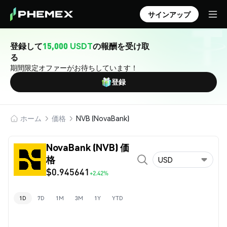
サインアップ
登録して
15,000 USDT
の報酬を受け取
る
期間限定オファーがお待ちしています！
登録
ホーム
価格
NVB (NovaBank)
NovaBank (NVB) 価
格
USD
$0.945641
+2.42%
1D
7D
1M
3M
1Y
YTD