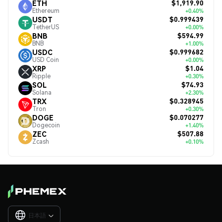
$1,919.90
ETH
Ethereum
+0.40%
$0.999439
USDT
TetherUS
+0.00%
$594.99
BNB
BNB
+1.00%
$0.999682
USDC
USD Coin
+0.00%
$1.04
XRP
Ripple
+0.30%
$74.93
SOL
Solana
+2.30%
$0.328945
TRX
Tron
+0.30%
$0.070277
DOGE
Dogecoin
+1.40%
$507.88
ZEC
Zcash
+0.10%
日本語
