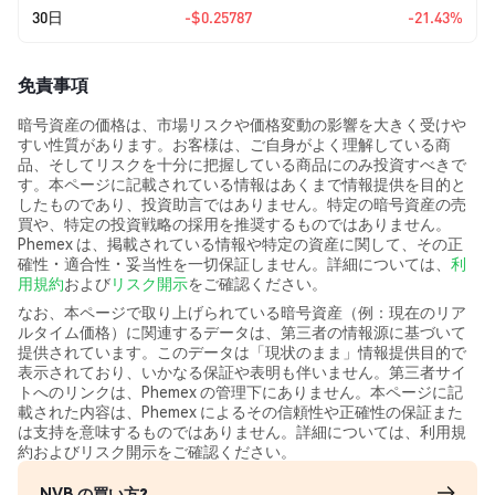
30日
-$0.25787
-21.43%
免責事項
暗号資産の価格は、市場リスクや価格変動の影響を大きく受けや
すい性質があります。お客様は、ご自身がよく理解している商
品、そしてリスクを十分に把握している商品にのみ投資すべきで
す。本ページに記載されている情報はあくまで情報提供を目的と
したものであり、投資助言ではありません。特定の暗号資産の売
買や、特定の投資戦略の採用を推奨するものではありません。
Phemex は、掲載されている情報や特定の資産に関して、その正
確性・適合性・妥当性を一切保証しません。詳細については、
利
用規約
および
リスク開示
をご確認ください。
なお、本ページで取り上げられている暗号資産（例：現在のリア
ルタイム価格）に関連するデータは、第三者の情報源に基づいて
提供されています。このデータは「現状のまま」情報提供目的で
表示されており、いかなる保証や表明も伴いません。第三者サイ
トへのリンクは、Phemex の管理下にありません。本ページに記
載された内容は、Phemex によるその信頼性や正確性の保証また
は支持を意味するものではありません。詳細については、利用規
約およびリスク開示をご確認ください。
NVB の買い方?