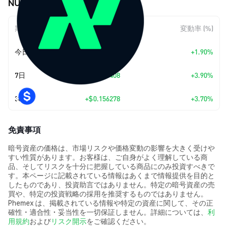
NUSA (NUSA) の価格変動
期間
金額変動
変動率 (%)
今日
+
$0.081668
+1.90%
7日
+
$0.164408
+3.90%
30日
+
$0.156278
+3.70%
免責事項
暗号資産の価格は、市場リスクや価格変動の影響を大きく受けや
すい性質があります。お客様は、ご自身がよく理解している商
品、そしてリスクを十分に把握している商品にのみ投資すべきで
す。本ページに記載されている情報はあくまで情報提供を目的と
したものであり、投資助言ではありません。特定の暗号資産の売
買や、特定の投資戦略の採用を推奨するものではありません。
Phemex は、掲載されている情報や特定の資産に関して、その正
確性・適合性・妥当性を一切保証しません。詳細については、
利
用規約
および
リスク開示
をご確認ください。