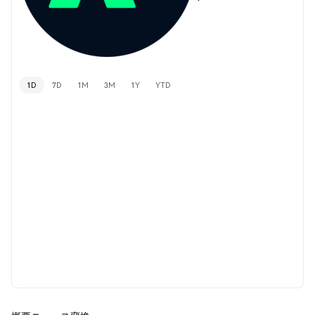
1D
7D
1M
3M
1Y
YTD