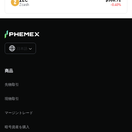
Zcash
-0.40%
日本語

商品
先物取引
現物取引
マージントレード
暗号資産を購入