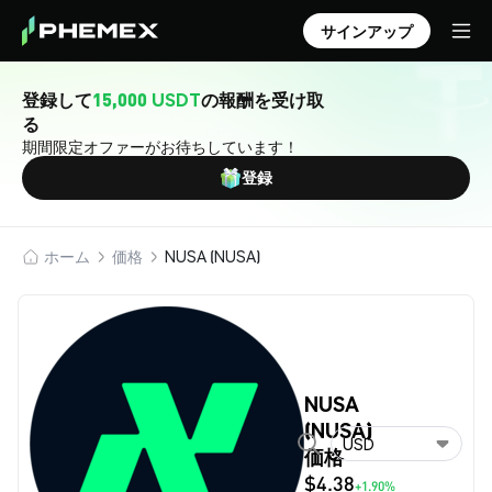
サインアップ
登録して
15,000 USDT
の報酬を受け取
る
期間限定オファーがお待ちしています！
登録
ホーム
価格
NUSA (NUSA)
NUSA
(NUSA)
USD
価格
$4.38
+1.90%