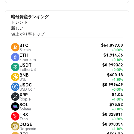
暗号資産ランキング
トレンド
新しい
値上がり率トップ
$64,899.00
BTC
Bitcoin
+0.00%
$1,914.66
ETH
Ethereum
+0.10%
$0.999362
USDT
TetherUS
+0.00%
$600.18
BNB
BNB
+1.30%
$0.999649
USDC
USD Coin
+0.00%
$1.04
XRP
Ripple
+1.60%
$75.82
SOL
Solana
+3.10%
$0.328811
TRX
Tron
+0.50%
$0.070354
DOGE
Dogecoin
+1.10%
$506.72
ZEC