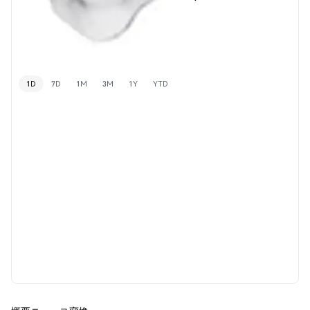
1D
7D
1M
3M
1Y
YTD