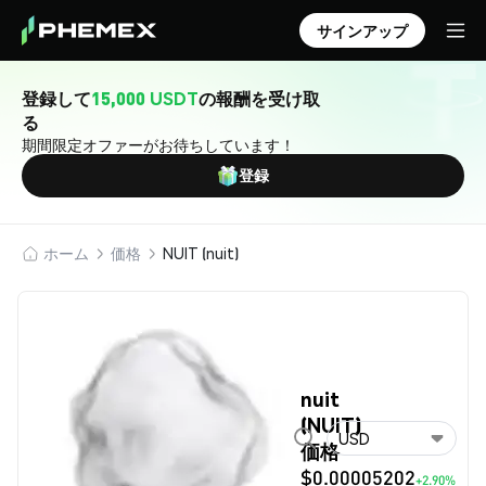
サインアップ
登録して
15,000 USDT
の報酬を受け取
る
期間限定オファーがお待ちしています！
登録
ホーム
価格
NUIT (nuit)
nuit
(NUIT)
USD
価格
$0.00005202
+2.90%