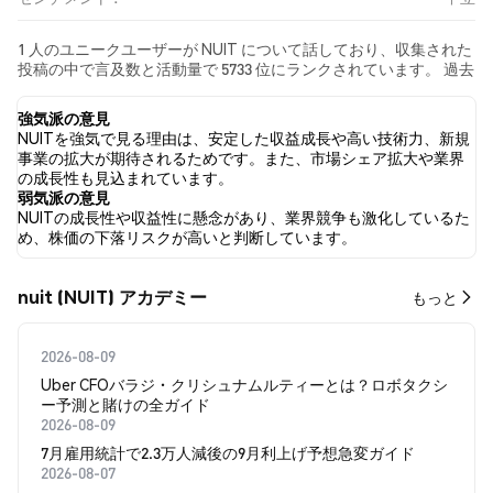
1 人のユニークユーザーが NUIT について話しており、収集された
投稿の中で言及数と活動量で 5733 位にランクされています。 過去
24時間で、すべてのソーシャルメディアにおける NUIT への感情
は 中立 でした。 最後に、NUIT に関するニュース記事が 0 件公開
強気派の意見
されました。 Twitterでは、NaN% のツイートが強気の感情を示
NUITを強気で見る理由は、安定した収益成長や高い技術力、新規
し、NaN% のツイートが弱気の感情を示しました。 NaN% のツイ
事業の拡大が期待されるためです。また、市場シェア拡大や業界
ートは NUIT に対して中立的でした。 これらの感情分析は 0 件の
の成長性も見込まれています。
ツイートに基づいています。
弱気派の意見
NUITの成長性や収益性に懸念があり、業界競争も激化しているた
め、株価の下落リスクが高いと判断しています。
nuit (NUIT) アカデミー
もっと
2026-08-09
Uber CFOバラジ・クリシュナムルティーとは？ロボタクシ
ー予測と賭けの全ガイド
2026-08-09
7月雇用統計で2.3万人減後の9月利上げ予想急変ガイド
2026-08-07