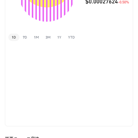
$0.00027624
-0.50%
1D
7D
1M
3M
1Y
YTD