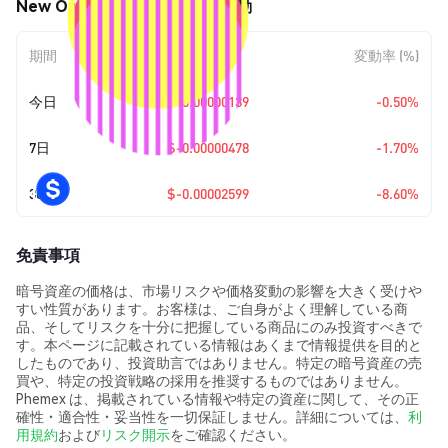
New Order (NEWO) の価格変動
期間
金額変動
変動率 (%)
今日
$-0.00000139
-0.50%
7日
$-0.00000478
-1.70%
30日
$-0.00002599
-8.60%
免責事項
暗号資産の価格は、市場リスクや価格変動の影響を大きく受けや
すい性質があります。お客様は、ご自身がよく理解している商
品、そしてリスクを十分に把握している商品にのみ投資すべきで
す。本ページに記載されている情報はあくまで情報提供を目的と
したものであり、投資助言ではありません。特定の暗号資産の売
買や、特定の投資戦略の採用を推奨するものではありません。
Phemex は、掲載されている情報や特定の資産に関して、その正
確性・適合性・妥当性を一切保証しません。詳細については、
利
用規約
および
リスク開示
をご確認ください。