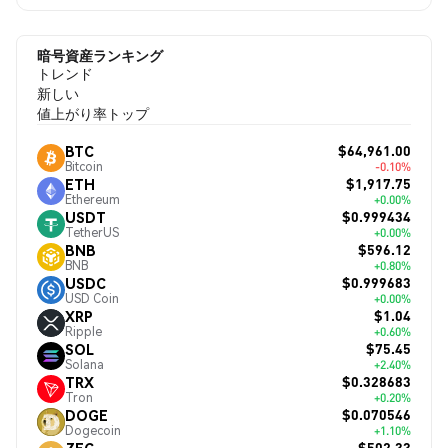
暗号資産ランキング
トレンド
新しい
値上がり率トップ
$64,961.00
BTC
Bitcoin
-0.10%
$1,917.75
ETH
Ethereum
+0.00%
$0.999434
USDT
TetherUS
+0.00%
$596.12
BNB
BNB
+0.80%
$0.999683
USDC
USD Coin
+0.00%
$1.04
XRP
Ripple
+0.60%
$75.45
SOL
Solana
+2.40%
$0.328683
TRX
Tron
+0.20%
$0.070546
DOGE
Dogecoin
+1.10%
$502.33
ZEC