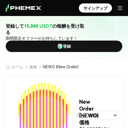
サインアップ
登録して
15,000 USDT
の報酬を受け取
る
期間限定オファーがお待ちしています！
登録
ホーム
価格
NEWO (New Order)
New
Order
(NEWO)
USD
価格