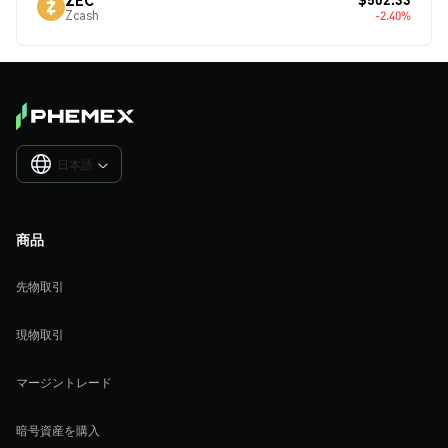
Zcash
-2.40%
日本語

商品
先物取引
現物取引
マージントレード
暗号資産を購入