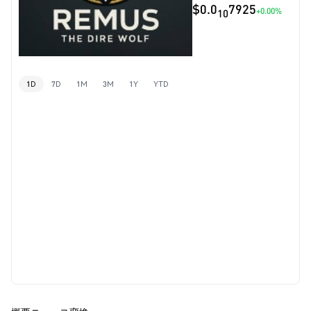
$0.0
7925
+0.00%
10
1D
7D
1M
3M
1Y
YTD