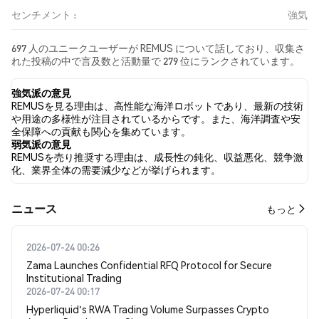
センチメント :
強気
697 人のユニークユーザーが REMUS について話しており、収集さ
れた投稿の中で言及数と活動量で 279 位にランクされています。
過去24時間で、すべてのソーシャルメディアにおける REMUS への
感情は 強気 でした。 最後に、REMUS に関するニュース記事が 1
強気派の意見
件公開されました。 Twitterでは、26.07% のツイートが強気の感
REMUSを見る理由は、高性能な海洋ロボットであり、最新の技術
情を示し、17.82% のツイートが弱気の感情を示しました。 56.11%
や用途の多様性が注目されているからです。また、海洋調査や安
のツイートは REMUS に対して中立的でした。 これらの感情分析
全保障への貢献も関心を集めています。
は 303 件のツイートに基づいています。
弱気派の意見
REMUSを売り推奨する理由は、成長性の鈍化、収益悪化、競争激
化、業界全体の需要減少などが挙げられます。
​​ニュース​​
もっと
2026-07-24 00:26
Zama Launches Confidential RFQ Protocol for Secure
Institutional Trading
2026-07-24 00:17
Hyperliquid's RWA Trading Volume Surpasses Crypto