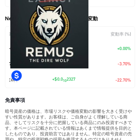
$0.0<sub>10</sub>7925
New Ancient DNA (REMUS) の価格変動
期間
金額変動
変動率 (%)
今日
+
$0.00
+0.00%
+
$0.0
3045
7日
-3.70%
11
+
$0.0
2327
30日
-22.70%
10
免責事項
暗号資産の価格は、市場リスクや価格変動の影響を大きく受けや
すい性質があります。お客様は、ご自身がよく理解している商
品、そしてリスクを十分に把握している商品にのみ投資すべきで
す。本ページに記載されている情報はあくまで情報提供を目的と
したものであり、投資助言ではありません。特定の暗号資産の売
買や、特定の投資戦略の採用を推奨するものではありません。