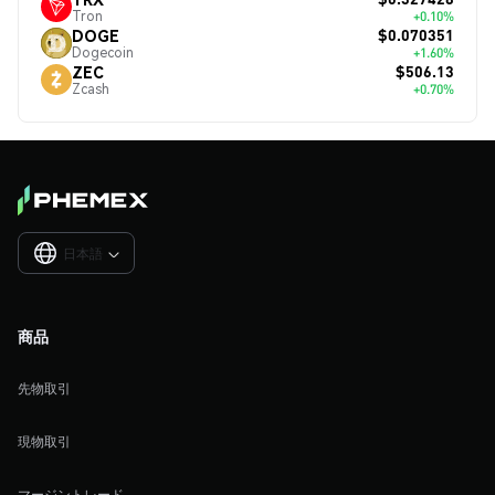
Tron
+0.10%
$0.070351
DOGE
Dogecoin
+1.60%
$506.13
ZEC
Zcash
+0.70%
日本語

商品
先物取引
現物取引
マージントレード