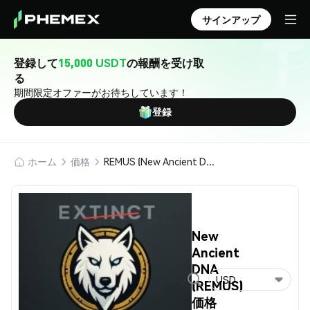
サインアップ
登録して
15,000 USDT
の報酬を受け取
る
期間限定オファーがお待ちしています！
登録
ホーム
価格
REMUS (New Ancient DNA)
New
Ancient
DNA
USD
(REMUS)
価格