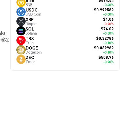
$594.54
BNB
BNB
+0.40%
$0.999582
USDC
USD Coin
+0.00%
$1.06
XRP
Ripple
-0.90%
$74.02
SOL
ka
Solana
+0.50%
$0.32786
TRX
正確な
Tron
+0.10%
$0.069982
DOGE
Dogecoin
+0.10%
$508.96
ZEC
Zcash
+0.90%