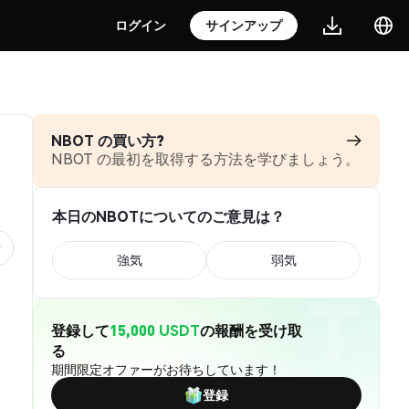
ログイン
サインアップ
NBOT の買い方?
NBOT の最初を取得する方法を学びましょう。
本日のNBOTについてのご意見は？
強気
弱気
登録して
15,000 USDT
の報酬を受け取
る
期間限定オファーがお待ちしています！
登録