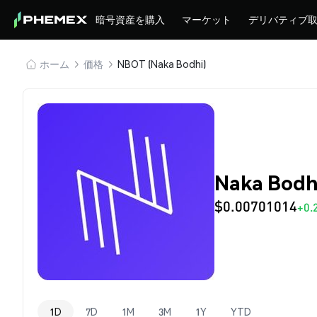
暗号資産を購入
マーケット
デリバティブ
ホーム
価格
NBOT (Naka Bodhi)
Naka Bodh
$0.00701014
+0.
1D
7D
1M
3M
1Y
YTD