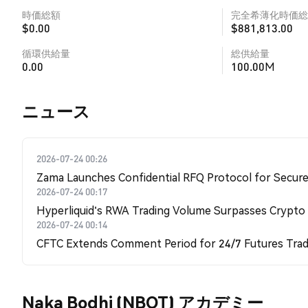
時価総額
完全希薄化時価総
$0.00
$881,813.00
循環供給量
総供給量
0.00
100.00M
​​ニュース​​
2026-07-24 00:26
Zama Launches Confidential RFQ Protocol for Secure 
2026-07-24 00:17
Hyperliquid's RWA Trading Volume Surpasses Crypto
2026-07-24 00:14
CFTC Extends Comment Period for 24/7 Futures Trad
Naka Bodhi (NBOT) アカデミー