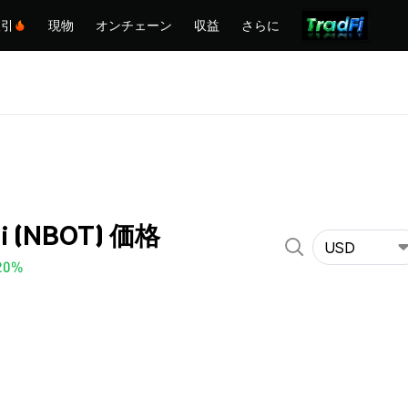
取引
現物
オンチェーン
収益
さらに
i (NBOT) 価格
USD
20%