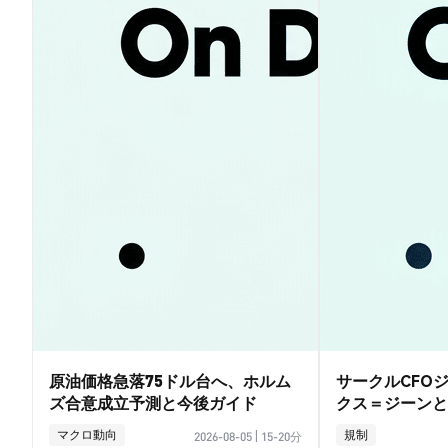
原油価格急落75ドル台へ、ホルム
サークルCFO
ズ合意成立予測と今後ガイド
クス＝ジーンと
イド
マクロ動向
規制
2026-08-05
|
15-20分