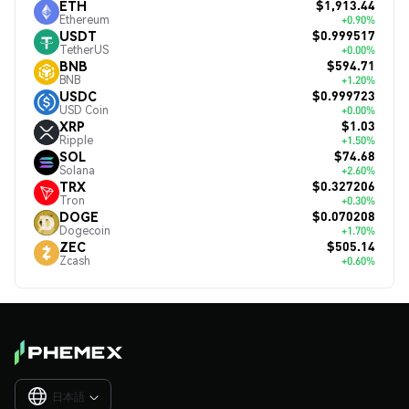
$1,913.44
ETH
Ethereum
+0.90%
$0.999517
USDT
TetherUS
+0.00%
$594.71
BNB
BNB
+1.20%
$0.999723
USDC
USD Coin
+0.00%
$1.03
XRP
Ripple
+1.50%
$74.68
SOL
Solana
+2.60%
$0.327206
TRX
Tron
+0.30%
$0.070208
DOGE
Dogecoin
+1.70%
$505.14
ZEC
Zcash
+0.60%
日本語
