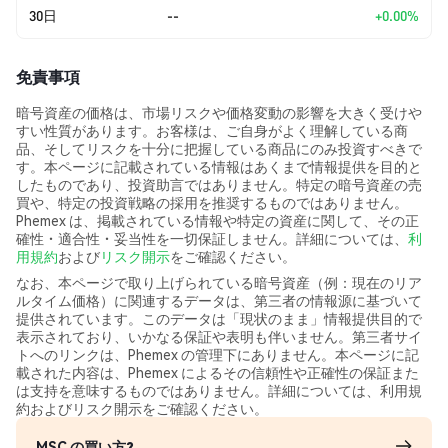
30日
--
+0.00%
免責事項
暗号資産の価格は、市場リスクや価格変動の影響を大きく受けや
すい性質があります。お客様は、ご自身がよく理解している商
品、そしてリスクを十分に把握している商品にのみ投資すべきで
す。本ページに記載されている情報はあくまで情報提供を目的と
したものであり、投資助言ではありません。特定の暗号資産の売
買や、特定の投資戦略の採用を推奨するものではありません。
Phemex は、掲載されている情報や特定の資産に関して、その正
確性・適合性・妥当性を一切保証しません。詳細については、
利
用規約
および
リスク開示
をご確認ください。
なお、本ページで取り上げられている暗号資産（例：現在のリア
ルタイム価格）に関連するデータは、第三者の情報源に基づいて
提供されています。このデータは「現状のまま」情報提供目的で
表示されており、いかなる保証や表明も伴いません。第三者サイ
トへのリンクは、Phemex の管理下にありません。本ページに記
載された内容は、Phemex によるその信頼性や正確性の保証また
は支持を意味するものではありません。詳細については、利用規
約およびリスク開示をご確認ください。
MSC の買い方?