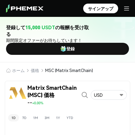
サインアップ
登録して
15,000 USDT
の報酬を受け取
る
期間限定オファーがお待ちしています！
登録
ホーム
価格
MSC (Matrix SmartChain)
Matrix SmartChain
(MSC) 価格
USD
--
+0.00%
1D
7D
1M
3M
1Y
YTD