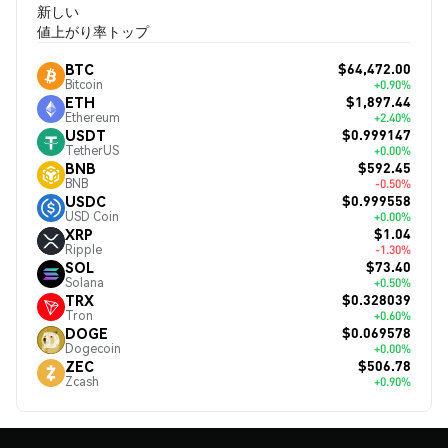
新しい
値上がり率トップ
$64,472.00
BTC
Bitcoin
+0.90%
$1,897.44
ETH
Ethereum
+2.40%
$0.999147
USDT
TetherUS
+0.00%
$592.45
BNB
BNB
-0.50%
$0.999558
USDC
USD Coin
+0.00%
$1.04
XRP
Ripple
-1.30%
$73.40
SOL
Solana
+0.50%
$0.328039
TRX
Tron
+0.60%
$0.069578
DOGE
Dogecoin
+0.00%
$506.78
ZEC
Zcash
+0.90%