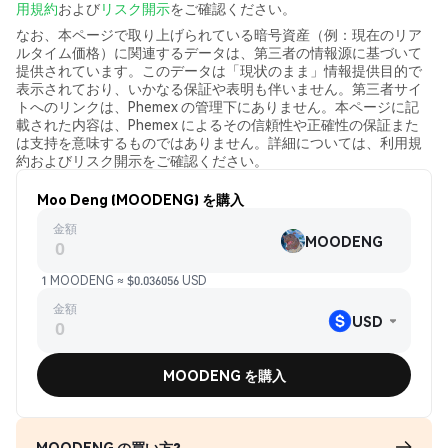
用規約
および
リスク開示
をご確認ください。
なお、本ページで取り上げられている暗号資産（例：現在のリア
ルタイム価格）に関連するデータは、第三者の情報源に基づいて
提供されています。このデータは「現状のまま」情報提供目的で
表示されており、いかなる保証や表明も伴いません。第三者サイ
トへのリンクは、Phemex の管理下にありません。本ページに記
載された内容は、Phemex によるその信頼性や正確性の保証また
は支持を意味するものではありません。詳細については、利用規
約およびリスク開示をご確認ください。
Moo Deng (MOODENG) を購入
金額
MOODENG
1 MOODENG ≈ $0.036056 USD
金額
USD
MOODENG を購入
MOODENG の買い方?