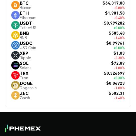
$64,317.00
BTC
Bitcoin
-0.80%
$1,901.58
ETH
Ethereum
-0.40%
$0.999282
USDT
TetherUS
+0.00%
$585.48
BNB
BNB
-1.60%
$0.99961
USDC
USD Coin
+0.00%
$1.03
XRP
Ripple
-2.30%
$72.89
SOL
Solana
-1.80%
$0.326697
TRX
Tron
+0.30%
$0.06923
DOGE
Dogecoin
-1.00%
$502.31
ZEC
Zcash
-1.40%