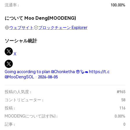
流通率
100.00%
について Moo Deng(MOODENG)
ウェブサイト
ブロックチェーン Explorer
ソーシャル統計
X
Going according to plan @Chonketha 😎🦫🦛 https://t.c
@MooDengSOL · 2026-08-05
投稿の人気度 :
#965
コントリビューター :
58
投稿 :
116
MOODENGについて話す(%) :
0.00%
記事 :
0