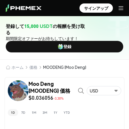
サインアップ
登録して
15,000 USDT
の報酬を受け取
る
期間限定オファーがお待ちしています！
登録
ホーム
価格
MOODENG (Moo Deng)
Moo Deng
(MOODENG) 価格
USD
$0.036056
-3.30%
1D
7D
1M
3M
1Y
YTD