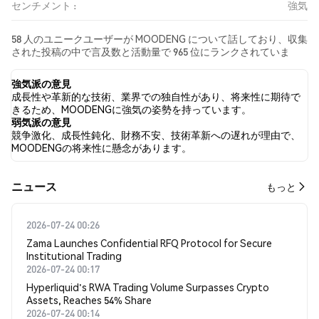
センチメント :
強気
58 人のユニークユーザーが MOODENG について話しており、収集
された投稿の中で言及数と活動量で 965 位にランクされていま
す。 過去24時間で、すべてのソーシャルメディアにおける
MOODENG への感情は 強気 でした。 最後に、MOODENG に関す
強気派の意見
るニュース記事が 0 件公開されました。 Twitterでは、71.68% の
成長性や革新的な技術、業界での独自性があり、将来性に期待で
ツイートが強気の感情を示し、2.65% のツイートが弱気の感情を
きるため、MOODENGに強気の姿勢を持っています。
示しました。 25.66% のツイートは MOODENG に対して中立的で
弱気派の意見
した。 これらの感情分析は 113 件のツイートに基づいています。
競争激化、成長性鈍化、財務不安、技術革新への遅れが理由で、
MOODENGの将来性に懸念があります。
​​ニュース​​
もっと
2026-07-24 00:26
Zama Launches Confidential RFQ Protocol for Secure
Institutional Trading
2026-07-24 00:17
Hyperliquid's RWA Trading Volume Surpasses Crypto
Assets, Reaches 54% Share
2026-07-24 00:14