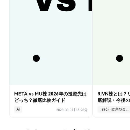
META vs MU株 2026年の投資先は
RIVN株とは
どっち？徹底比較ガイド
底解説・今後の
AI
TradFi(従来型金融)
2026-08-07
|
15-20分