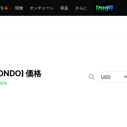
取引
現物
オンチェーン
収益
さらに
MONDO) 価格
USD
00%