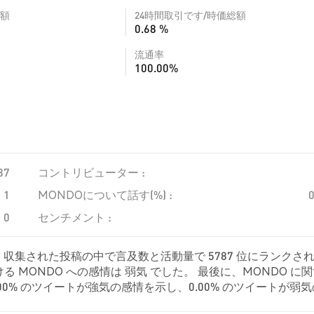
額
24時間取引です/時価総額
0.68 %
流通率
100.00%
87
コントリビューター :
1
MONDOについて話す(%) :
0
センチメント :
、収集された投稿の中で言及数と活動量で 5787 位にランクさ
 MONDO への感情は 弱気 でした。 最後に、MONDO に
0.00% のツイートが強気の感情を示し、0.00% のツイートが弱
して中立的でした。 これらの感情分析は 1 件のツイートに基づい