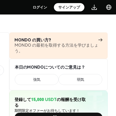
ログイン
サインアップ
MONDO の買い方?
MONDO の最初を取得する方法を学びましょ
う。
本日のMONDOについてのご意見は？
強気
弱気
登録して
15,000 USDT
の報酬を受け取
る
期間限定オファーがお待ちしています！