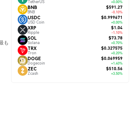
TetherUS
+0.00%
$591.27
BNB
BNB
-0.10%
$0.999671
USDC
USD Coin
+0.00%
$1.04
XRP
Ripple
-1.10%
$73.78
SOL
最も
Solana
+0.70%
$0.327575
TRX
Tron
+0.20%
$0.069959
DOGE
Dogecoin
+1.40%
$510.56
ZEC
Zcash
+3.50%