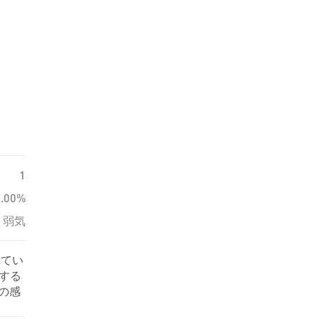
1
0.00%
弱気
れてい
関する
気の感
ていま